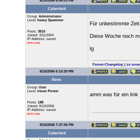
8/10/2006 6:04:03 PM
Cyberlord
Group:
Administrator
Level:
heavy Spammer
Für unbestimmte Zeit
Posts:
3610
Joined: 3/11/2004
Diese Woche noch mü
IP-Address: saved
lg
Forum-Changelog
||
zu unse
8/10/2006 6:10:30 PM
Rene
Group:
User
Level:
treuer Poster
amm was für ein link 
Posts:
188
Joined: 8/10/2006
IP-Address: saved
8/10/2006 7:37:45 PM
Cyberlord