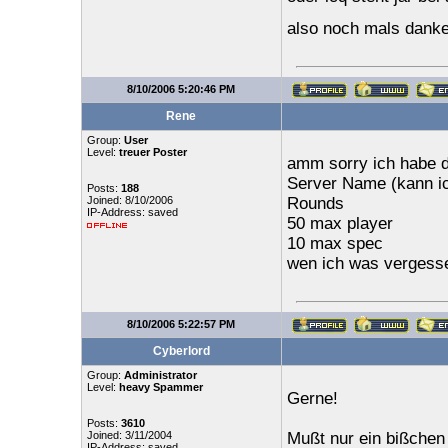
also noch mals danke 
8/10/2006 5:20:46 PM
Rene
Group:
User
Level:
treuer Poster
amm sorry ich habe d
Server Name (kann ic
Posts:
188
Joined: 8/10/2006
Rounds
IP-Address: saved
50 max player
10 max spec
wen ich was vergesse
8/10/2006 5:22:57 PM
Cyberlord
Group:
Administrator
Level:
heavy Spammer
Gerne!
Posts:
3610
Joined: 3/11/2004
Mußt nur ein bißchen 
IP-Address: saved