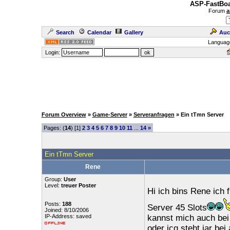
ASP-FastBoa
Forum
a
Search
Calendar
Gallery
Auc
Languag
Login:
Forum Overview
»
Game-Server
»
Serveranfragen
» Ein tTmn Server
Pages: (
14
) [1]
2
3
4
5
6
7
8
9
10
11
...
14
»
Ein tTmn Server
Rene
Group:
User
Level:
treuer Poster
Hi ich bins Rene ich 
Posts:
188
Server 45 Slots
Joined: 8/10/2006
IP-Address: saved
kannst mich auch bei 
oder icq steht jar be