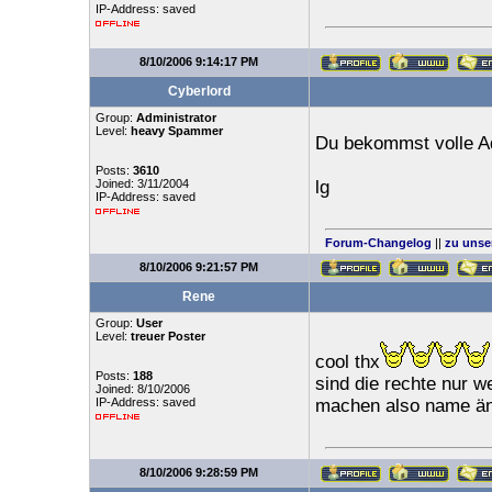
IP-Address: saved
8/10/2006 9:14:17 PM
Cyberlord
Group:
Administrator
Level:
heavy Spammer
Du bekommst volle A
Posts:
3610
Joined: 3/11/2004
lg
IP-Address: saved
Forum-Changelog
||
zu unse
8/10/2006 9:21:57 PM
Rene
Group:
User
Level:
treuer Poster
cool thx
Posts:
188
sind die rechte nur w
Joined: 8/10/2006
IP-Address: saved
machen also name än
8/10/2006 9:28:59 PM