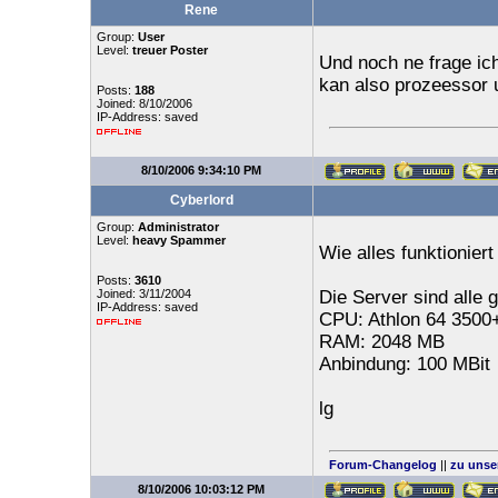
Rene
Group:
User
Level:
treuer Poster
Und noch ne frage i
kan also prozeessor 
Posts:
188
Joined: 8/10/2006
IP-Address: saved
8/10/2006 9:34:10 PM
Cyberlord
Group:
Administrator
Level:
heavy Spammer
Wie alles funktioniert
Posts:
3610
Joined: 3/11/2004
Die Server sind alle g
IP-Address: saved
CPU: Athlon 64 3500
RAM: 2048 MB
Anbindung: 100 MBit
lg
Forum-Changelog
||
zu unse
8/10/2006 10:03:12 PM