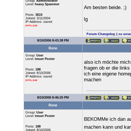
Group:
Administrator
Level:
heavy Spammer
Am besten beide. ;)
Posts:
3610
Joined: 3/11/2004
lg
IP-Address: saved
Forum-Changelog
||
zu unse
8/10/2006 8:43:38 PM
Rene
Group:
User
Level:
treuer Poster
also ich möchte mich
fragen ob er die links
Posts:
188
Joined: 8/10/2006
ich eine eigene home
IP-Address: saved
machen
8/10/2006 8:46:25 PM
Rene
Group:
User
Level:
treuer Poster
BEKOMMe ich dan auch
machen kann und kan
Posts:
188
Joined: 8/10/2006