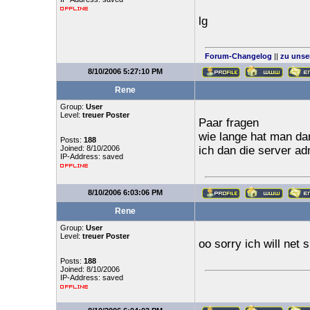
lg
Forum-Changelog
||
zu unse
8/10/2006 5:27:10 PM
Rene
Group:
User
Level:
treuer Poster
Paar fragen
wie lange hat man da
Posts:
188
Joined: 8/10/2006
ich dan die server a
IP-Address: saved
8/10/2006 6:03:06 PM
Rene
Group:
User
Level:
treuer Poster
oo sorry ich will net
Posts:
188
Joined: 8/10/2006
IP-Address: saved