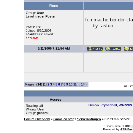
Rene
Group:
User
Level:
treuer Poster
Ich mache bei der cla
.... by fastup
Posts:
188
Joined: 8/10/2006
IP-Address: saved
8/11/2006 7:21:54 AM
Pages: (
14
) [1]
2
3
4
5
6
7
8
9
10
11
...
14
»
all Ti
Access
Bimon.
,
Cyberlord
,
W4RWIN
Reading:
all
Writing:
User
Group:
general
Forum Overview
»
Game-Server
»
Serveranfragen
» Ein tTmn Server
.: Script-Time:
0.035
|
Powered by
ASP-Fas