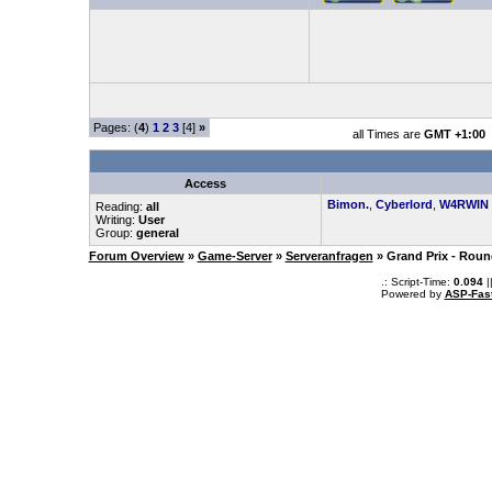
Pages: (
4
)
1
2
3
[4]
»
all Times are
GMT +1:00
Access
Bimon.
,
Cyberlord
,
W4RWIN
Reading:
all
Writing:
User
Group:
general
Forum Overview
»
Game-Server
»
Serveranfragen
» Grand Prix - Rou
.: Script-Time:
0.094
|
Powered by
ASP-Fas