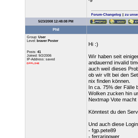
Forum-Changelog
||
zu unse
5/23/2008 12:48:08 PM
Phil
Group:
User
Level:
braver Poster
Hi :)
Posts:
41
Joined: 9/2/2006
Wir haben seit einige
IP-Address: saved
andauernd invalid tim
auch weil dieses Pro
ob wir vllt bei den S
nix finden können.
In ca. 75% der Fälle 
Wolken zucken hin un
Nextmap Vote macht f
Könntest du den Server
Und auch diese Login
- fgp.pete89
- ferraripower