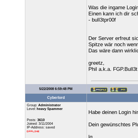
Was die ingame Login
Einen kann ich dir sc
- bull3tpr00f
Der Server erfreut si
Spitze wär noch wenn
Das wäre dann wirkl
greetz,
Phil a.k.a. FGP.Bull3t
5/22/2008 6:59:48 PM
Cyberlord
Group:
Administrator
Level:
heavy Spammer
Habe deinen Login hi
Posts:
3610
Joined: 3/11/2004
Dein gewünschtes Plu
IP-Address: saved
lg