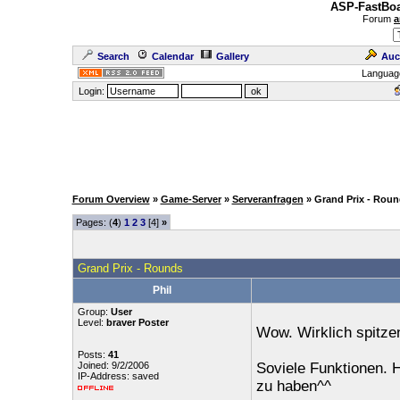
ASP-FastBoa
Forum
a
Search
Calendar
Gallery
Auc
Languag
Login:
Forum Overview
»
Game-Server
»
Serveranfragen
» Grand Prix - Rou
Pages: (
4
)
1
2
3
[4]
»
Grand Prix - Rounds
Phil
Group:
User
Level:
braver Poster
Wow. Wirklich spitz
Posts:
41
Joined: 9/2/2006
Soviele Funktionen. H
IP-Address: saved
zu haben^^