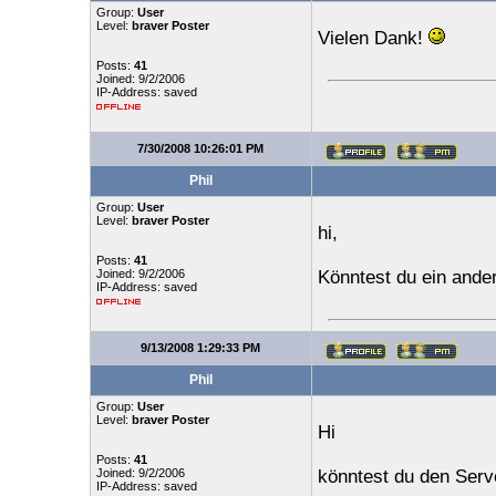
Group:
User
Level:
braver Poster
Vielen Dank!
Posts:
41
Joined: 9/2/2006
IP-Address: saved
7/30/2008 10:26:01 PM
Phil
Group:
User
Level:
braver Poster
hi,
Posts:
41
Joined: 9/2/2006
Könntest du ein ande
IP-Address: saved
9/13/2008 1:29:33 PM
Phil
Group:
User
Level:
braver Poster
Hi
Posts:
41
Joined: 9/2/2006
könntest du den Serv
IP-Address: saved