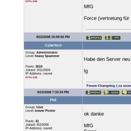
MfG
Force (vertretung für 
9/22/2008 10:09:50 PM
Cyberlord
Group:
Administrator
Level:
heavy Spammer
Habe den Server neu 
Posts:
3610
Joined: 3/11/2004
lg
IP-Address: saved
Forum-Changelog
||
zu unse
9/23/2008 7:33:34 PM
Phil
Group:
User
Level:
braver Poster
ok danke
Posts:
41
Joined: 9/2/2006
MfG
IP-Address: saved