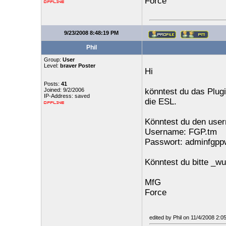
Force
9/23/2008 8:48:19 PM
Phil
Group:
User
Level:
braver Poster
Hi
Posts:
41
Joined: 9/2/2006
könntest du das Plugin
IP-Address: saved
die ESL.
Könntest du den use
Username: FGP.tm
Passwort: adminfgpp
Könntest du bitte _
MfG
Force
edited by Phil on 11/4/2008 2: