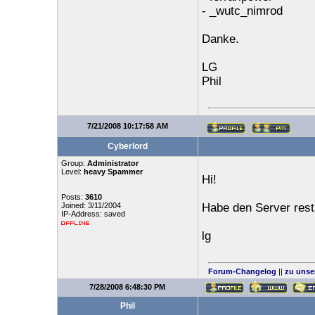
- _wutc_nimrod
Danke.
LG
Phil
7/21/2008 10:17:58 AM
Cyberlord
Group:
Administrator
Level:
heavy Spammer
Hi!
Posts:
3610
Joined: 3/11/2004
Habe den Server rest
IP-Address: saved
lg
Forum-Changelog
||
zu unse
7/28/2008 6:48:30 PM
Phil