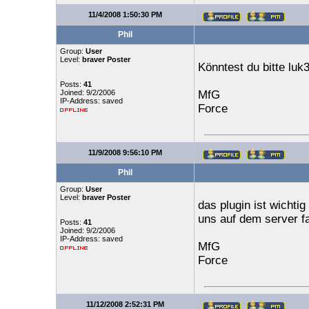
11/4/2008 1:50:30 PM
Phil
Group:
User
Level:
braver Poster
Könntest du bitte luk3
Posts:
41
Joined: 9/2/2006
MfG
IP-Address: saved
Force
11/9/2008 9:56:10 PM
Phil
Group:
User
Level:
braver Poster
das plugin ist wichti
uns auf dem server fa
Posts:
41
Joined: 9/2/2006
IP-Address: saved
MfG
Force
11/12/2008 2:52:31 PM