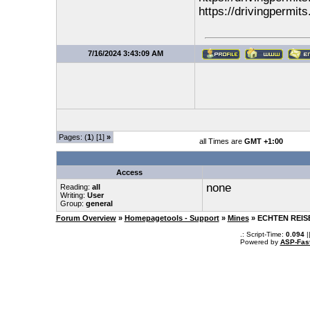
https://drivingpermit
7/16/2024 3:43:09 AM
Pages: (
1
) [1]
»
all Times are
GMT +1:00
Access
none
Reading:
all
Writing:
User
Group:
general
Forum Overview
»
Homepagetools - Support
»
Mines
» ECHTEN REISE
.: Script-Time:
0.094
|
Powered by
ASP-Fas