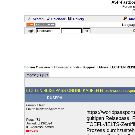
ASP-FastBoa
Forum
a
Search
Calendar
Gallery
Auc
Languag
Login:
Forum Overview
»
Homepagetools - Support
»
Mines
» ECHTEN REISE
Pages: (
1
) [1]
»
ECHTEN REISEPASS ONLINE KAUFEN https://worldpasspor
RUSEPH
Group:
User
Level:
leichter Spammer
https://worldpassport
gültigen Reisepass, F
Posts:
71
Joined: 3/13/2024
TOEFL-/IELTS-Zertifik
IP-Address: saved
Prozess durchzustehe