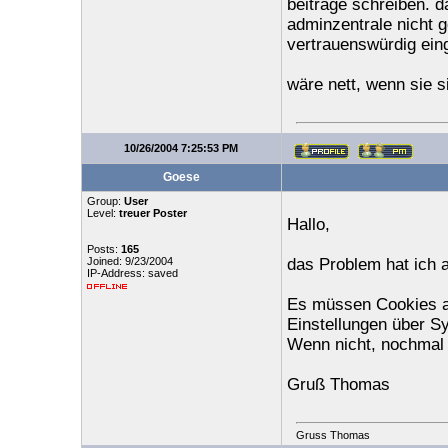
beiträge schreiben. da
adminzentrale nicht g
vertrauenswürdig eing
wäre nett, wenn sie 
10/26/2004 7:25:53 PM
Goese
Group:
User
Level:
treuer Poster
Hallo,
Posts:
165
Joined: 9/23/2004
das Problem hat ich 
IP-Address: saved
Es müssen Cookies ak
Einstellungen über S
Wenn nicht, nochmal 
Gruß Thomas
Gruss Thomas