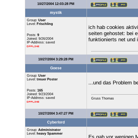
10/27/2004 12:03:28 PM
mystik
Group:
User
Level:
Frischling
ich hab cookies aktiv
seiten gehostet: bei 
Posts:
9
Joined: 9/26/2004
funktionierts net und
IP-Address: saved
10/27/2004 3:29:28 PM
Goese
Group:
User
Level:
treuer Poster
...und das Problem be
Posts:
165
Joined: 9/23/2004
IP-Address: saved
Gruss Thomas
10/27/2004 3:47:27 PM
Cyberlord
Group:
Administrator
Level:
heavy Spammer
Es gab vor wenigen M