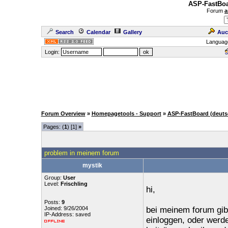
ASP-FastBoa
Forum
a
Search
Calendar
Gallery
Auc
Languag
Login:
Forum Overview
»
Homepagetools - Support
»
ASP-FastBoard (deuts
Pages: (
1
) [1]
»
problem in meinem forum
mystik
Group:
User
Level:
Frischling
hi,
Posts:
9
Joined: 9/26/2004
bei meinem forum gibt
IP-Address: saved
einloggen, oder werd