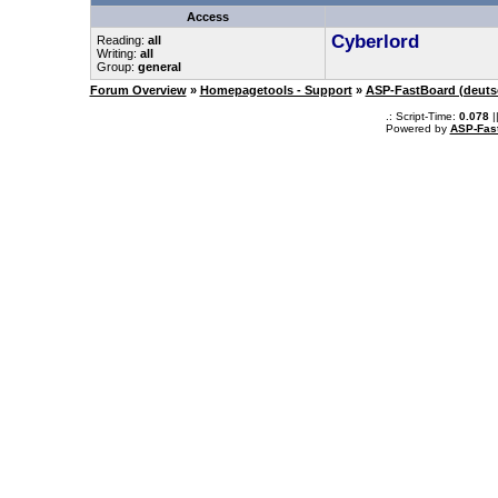
Access
Cyberlord
Reading:
all
Writing:
all
Group:
general
Forum Overview
»
Homepagetools - Support
»
ASP-FastBoard (deuts
.: Script-Time:
0.078
|
Powered by
ASP-Fas