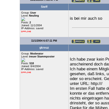
Steff
Group:
User
Level:
Neuling
is bei mir auch so
Posts:
2
Joined: 11/1/2004
IP-Address: saved
11/1/2004 6:57:11 PM
gkreuz
Group:
Moderator
Level:
treuer Stammposter
Ich habe zwar kein Pr
Posts:
518
anscheinend doch das 
Joined: 8/4/2004
Ich habe einem Mitgli
IP-Address: saved
gesehen, daß links, u
oder so erscheint. Ge
unter URL: http:///
Im ersten Fall hatte d
konnte er das entfern
nichts eingetragen hat
drinsteht, der so auss
Danke für die Mühen.