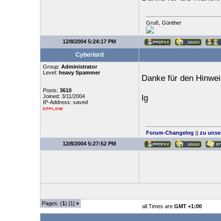
Gruß, Günther
12/8/2004 5:24:17 PM
Cyberlord
Group:
Administrator
Level:
heavy Spammer
Danke für den Hinwei
Posts:
3610
Joined: 3/11/2004
lg
IP-Address: saved
Forum-Changelog
||
zu unse
12/8/2004 5:27:52 PM
Pages: (
1
) [1]
»
all Times are
GMT +1:00