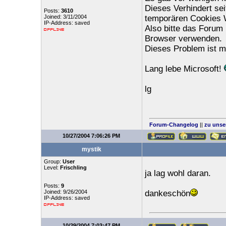
Dieses Verhindert s
Posts:
3610
Joined: 3/11/2004
temporären Cookies 
IP-Address: saved
Also bitte das Forum
Browser verwenden.
Dieses Problem ist mi
Lang lebe Microsoft!
lg
Forum-Changelog
||
zu unse
10/27/2004 7:06:26 PM
mystik
Group:
User
Level:
Frischling
ja lag wohl daran.
Posts:
9
Joined: 9/26/2004
dankeschön
IP-Address: saved
10/29/2004 7:03:47 PM