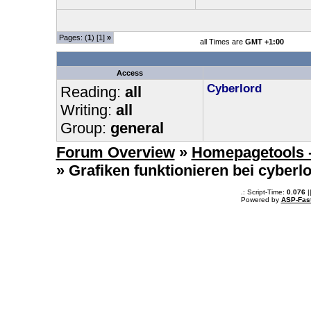
Pages: (
1
) [1]
»
all Times are
GMT +1:00
Access
Cyberlord
Reading:
all
Writing:
all
Group:
general
Forum Overview
»
Homepagetools -
» Grafiken funktionieren bei cyberlo
.: Script-Time:
0.076
|
Powered by
ASP-Fas