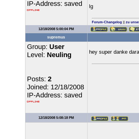
IP-Address: saved
lg
Forum-Changelog
||
zu unse
12/18/2008 5:00:04 PM
supremus
Group:
User
hey super danke dara
Level:
Neuling
Posts:
2
Joined: 12/18/2008
IP-Address: saved
12/18/2008 5:08:18 PM