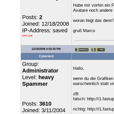
Habe mir vorhin ein F
Avatare noch andere G
Posts:
2
woran liegt das denn
Joined: 12/18/2008
IP-Address: saved
gruß Marco
12/18/2008 4:50:35 PM
Cyberlord
Group:
Hallo,
Administrator
Level:
heavy
wenn du die Grafiken
Spammer
warscheinlich statt 
zB:
falsch: http://i1.fastu
Posts:
3610
richtig: http://i1.fast
Joined: 3/11/2004