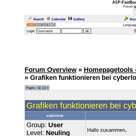
ASP-FastBoa
Forum
a
Search
Calendar
Gallery
Auc
Languag
Login:
Forum Overview
»
Homepagetools -
» Grafiken funktionieren bei cyberlo
Pages: (
1
) [1]
»
Grafiken funktionieren bei cyb
supremus
Group:
User
Hallo zusammen,
Level:
Neuling