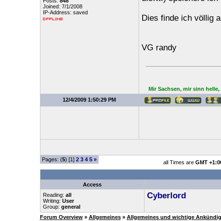
Posts:
848
Joined: 7/1/2008
IP-Address: saved
Dies finde ich völlig 
VG randy
Mir Sachsen, mir sinn helle
12/4/2009 1:50:29 PM
Pages: (
5
) [1]
2
3
4
5
»
all Times are
GMT +1:0
Access
Cyberlord
Reading:
all
Writing:
User
Group:
general
Forum Overview
»
Allgemeines
»
Allgemeines und wichtige Ankündi