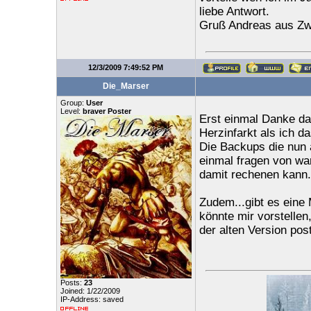
liebe Antwort.
Gruß Andreas aus Zw
12/3/2009 7:49:52 PM
Die_Marser
Group:
User
Level:
braver Poster
Erst einmal Danke da
Herzinfarkt als ich 
Die Backups die nun a
einmal fragen von wa
damit rechenen kann.
Zudem...gibt es eine
könnte mir vorstelle
der alten Version pos
Posts:
23
Joined: 1/22/2009
IP-Address: saved