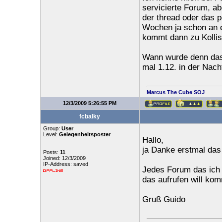
servicierte Forum, a
der thread oder das p
Wochen ja schon an e
kommt dann zu Kollisi
Wann wurde denn das
mal 1.12. in der Nac
Marcus The Cube
SOJ
12/3/2009 5:26:55 PM
fcbalky
Group:
User
Level:
Gelegenheitsposter
Hallo,
ja Danke erstmal das 
Posts:
11
Joined: 12/3/2009
IP-Address: saved
Jedes Forum das ich 
das aufrufen will ko
Gruß Guido