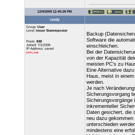
12/4/2009 12:40:28 PM
randy
Group:
User
Level:
treuer Stammposter
Backup (Datensicheru
Software die automati
Posts:
848
Joined: 7/1/2008
einschleichen.
IP-Address: saved
Bei der Datensicherun
von der Kapazität dei
meisten PC's zu Haus
Eine Alternative dazu
Haus, meist in einem
werden.
Je nach Veränderungs
Sicherungsvorgang be
Sicherungsvorgänge kö
inkrementeller Siche
Daten gesichert, die 
neu dazu gekommen s
unterschieden werden.
mindestens eine erfol