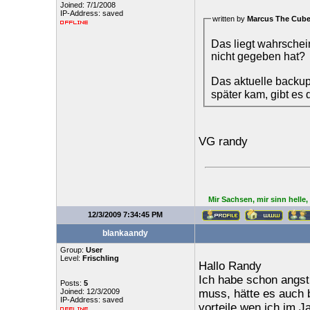
Joined: 7/1/2008
IP-Address: saved
written by
Marcus The Cub
Das liegt wahrschei
nicht gegeben hat?
Das aktuelle backu
später kam, gibt es 
VG randy
Mir Sachsen, mir sinn helle
12/3/2009 7:34:45 PM
blankaandy
Group:
User
Level:
Frischling
Hallo Randy
Ich habe schon angst
Posts:
5
Joined: 12/3/2009
muss, hätte es auch b
IP-Address: saved
vorteile wen ich im J