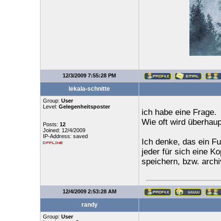
12/3/2009 7:55:28 PM
lekala-schnitte
Group:
User
Level:
Gelegenheitsposter
ich habe eine Frage.
Wie oft wird überha
Posts:
12
Joined: 12/4/2009
IP-Address: saved
Ich denke, das ein Fu
jeder für sich eine 
speichern, bzw. archiv
12/4/2009 2:53:28 AM
randy
Group:
User