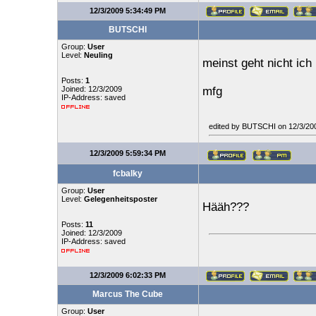
12/3/2009 5:34:49 PM
BUTSCHI
Group:
User
Level:
Neuling
meinst geht nicht ic
Posts:
1
Joined: 12/3/2009
mfg
IP-Address: saved
edited by BUTSCHI on 12/3/20
12/3/2009 5:59:34 PM
fcbalky
Group:
User
Level:
Gelegenheitsposter
Hääh???
Posts:
11
Joined: 12/3/2009
IP-Address: saved
12/3/2009 6:02:33 PM
Marcus The Cube
Group:
User