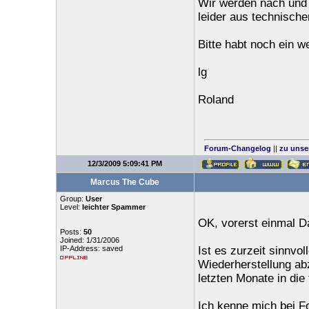
Wir werden nach und 
leider aus technisch
Bitte habt noch ein w
lg
Roland
Forum-Changelog
||
zu unse
12/3/2009 5:09:41 PM
Marcus The Cube
Group:
User
Level:
leichter Spammer
OK, vorerst einmal 
Posts:
50
Joined: 1/31/2006
IP-Address: saved
Ist es zurzeit sinnvo
Wiederherstellung ab
letzten Monate in di
Ich kenne mich bei Fo