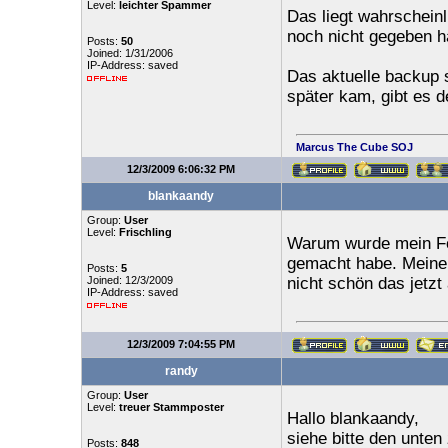
Level:
leichter Spammer
Das liegt wahrschein
noch nicht gegeben h
Posts:
50
Joined: 1/31/2006
IP-Address: saved
Das aktuelle backup 
später kam, gibt es d
Marcus The Cube
SOJ
12/3/2009 6:06:32 PM
blankaandy
Group:
User
Level:
Frischling
Warum wurde mein For
gemacht habe. Meine 
Posts:
5
Joined: 12/3/2009
nicht schön das jetzt
IP-Address: saved
12/3/2009 7:04:55 PM
randy
Group:
User
Level:
treuer Stammposter
Hallo blankaandy,
siehe bitte den unten 
Posts:
848