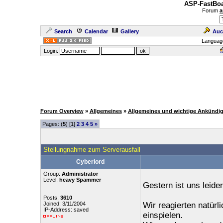
ASP-FastBoa
Forum
a
Search
Calendar
Gallery
Auc
Languag
Login:
Forum Overview
»
Allgemeines
»
Allgemeines und wichtige Ankündi
Pages: (
5
) [1]
2
3
4
5
»
Stellungnahme zum Serverausfall
Cyberlord
Group:
Administrator
Level:
heavy Spammer
Gestern ist uns leide
Posts:
3610
Joined: 3/11/2004
Wir reagierten natürl
IP-Address: saved
einspielen.