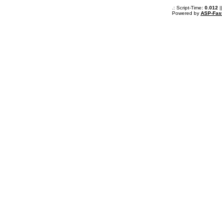
.: Script-Time:
0.012
|
Powered by
ASP-Fas