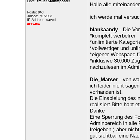
Level:
treuer Stammposter
Hallo alle miteinander
Posts:
848
Joined: 7/1/2008
ich werde mal versuc
IP-Address: saved
blankaandy
- Die Vor
*komplett werbefrei
*unlimitierte Kategor
*vollwertiger und unli
*eigener Webspace für
*inklusive 30.000 Zug
nachzulesen im Admi
Die_Marser
- von wan
ich leider nicht sage
vorhanden ist.
Die Einspielung des 
realisiert.Bitte habt 
Danke
Eine Sperrung des Fo
Adminbereich in alle 
freigeben.) aber nich
gut sichtbar eine Nac