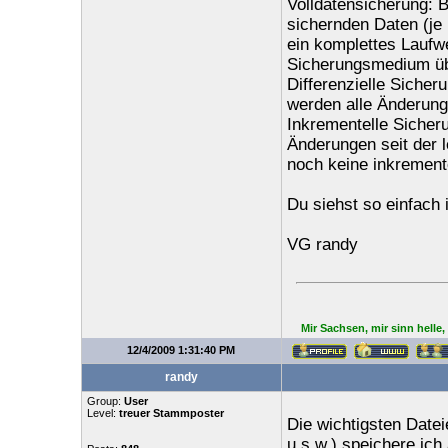
Volldatensicherung: B
sichernden Daten (je
ein komplettes Laufw
Sicherungsmedium üb
Differenzielle Sicher
werden alle Änderunge
Inkrementelle Sicheru
Änderungen seit der l
noch keine inkremente
Du siehst so einfach 
VG randy
Mir Sachsen, mir sinn helle
12/4/2009 1:31:40 PM
randy
Group:
User
Level:
treuer Stammposter
Die wichtigsten Datei
u.s.w.) speichere ich