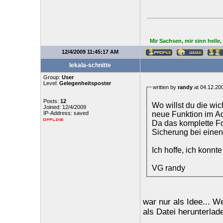
Mir Sachsen, mir sinn helle
12/4/2009 11:45:17 AM
lekala-schnitte
Group:
User
Level:
Gelegenheitsposter
written by
randy
at 04.12.20
Posts:
12
Wo willst du die w
Joined: 12/4/2009
neue Funktion im 
IP-Address: saved
Da das komplette Fo
Sicherung bei einen
Ich hoffe, ich konnt
VG randy
war nur als Idee... 
als Datei herunterlad