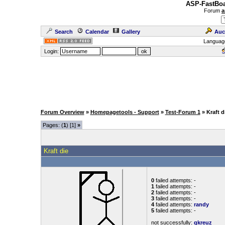
ASP-FastBoa
Forum
a
Search
Calendar
Gallery
Auc
Languag
Login:
Forum Overview
»
Homepagetools - Support
»
Test-Forum 1
» Kraft d
Pages: (
1
) [1]
»
Kraft die
0
failed attempts: -
1
failed attempts: -
2
failed attempts: -
3
failed attempts: -
4
failed attempts:
randy
5
failed attempts: -
not successfully:
gkreuz