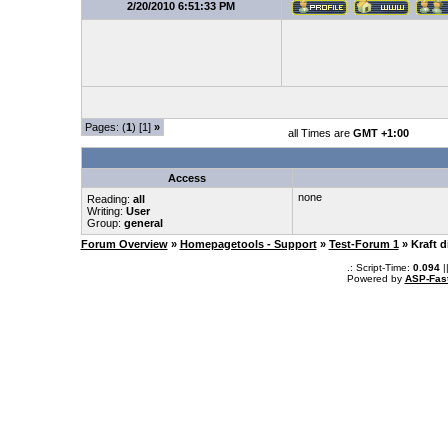
2/20/2010 6:51:33 PM
Pages: (
1
) [1]
»
all Times are
GMT +1:00
Access
none
Reading:
all
Writing:
User
Group:
general
Forum Overview
»
Homepagetools - Support
»
Test-Forum 1
» Kraft d
.: Script-Time:
0.094
|
Powered by
ASP-Fas