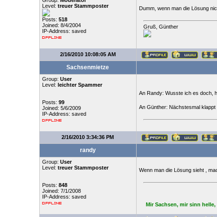
Group:
Moderator
Level:
treuer Stammposter
Dumm, wenn man die Lösung nicht 
Posts:
518
Joined: 8/4/2004
Gruß, Günther
IP-Address: saved
2/16/2010 10:08:05 AM
Sachsenmietze
Group:
User
Level:
leichter Spammer
An Randy: Wusste ich es doch, h
Posts:
99
An Günther: Nächstesmal klappt
Joined: 5/6/2009
IP-Address: saved
2/16/2010 3:34:36 PM
randy
Group:
User
Level:
treuer Stammposter
Wenn man die Lösung sieht , ma
Posts:
848
Joined: 7/1/2008
IP-Address: saved
Mir Sachsen, mir sinn helle