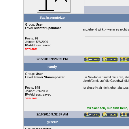
Sachsenmietze
Group:
User
Level:
leichter Spammer
anziehend wirkt - wenn es nicht 
Posts:
99
Joined: 5/6/2009
IP-Address: saved
2/15/2010 9:26:09 PM
randy
Group:
User
Level:
treuer Stammposter
Ein Newton ist somit die Kraft, 
gleichförmig auf die Geschwindig
Posts:
848
Ist diese Kraft nicht eher abstos
Joined: 7/1/2008
IP-Address: saved
Mir Sachsen, mir sinn helle
2/16/2010 9:32:57 AM
gkreuz