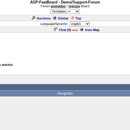
ASP-FastBoard - Demo/Support-Forum
Forum
anmelden
/
register
Board
Auctions
Global
Top
Language/Sprache:
Chat (
0
)
User-Map
new
s wächst
Hangman
z