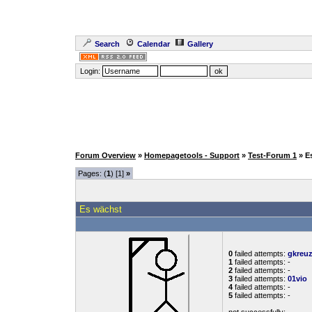
Search
Calendar
Gallery
Login:
Forum Overview
»
Homepagetools - Support
»
Test-Forum 1
» E
Pages: (
1
) [1]
»
Es wächst
0
failed attempts:
gkreu
1
failed attempts: -
2
failed attempts: -
3
failed attempts:
01vio
4
failed attempts: -
5
failed attempts: -