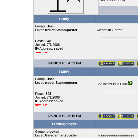
not successfully: -
randy
Group:
User
Level:
treuer Stammposter
wieder im Garten.
Posts:
848
Joined: 7/1/2008
IP-Address: saved
6/4/2010 10:54:39 PM
randy
Group:
User
Level:
treuer Stammposter
und nimmt kein Ende
Posts:
848
Joined: 7/1/2008
IP-Address: saved
6/5/2010 10:28:16 PM
rachelgomezz
Group:
blocked
Level:
Gelegenheitsposter
niceeeeeeeeeeeeeeeeee