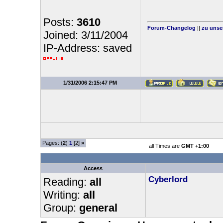
Posts:
3610
Forum-Changelog
||
zu unse
Joined: 3/11/2004
IP-Address: saved
1/31/2006 2:15:47 PM
Pages: (
2
)
1
[2]
»
all Times are
GMT +1:00
Access
Cyberlord
Reading:
all
Writing:
all
Group:
general