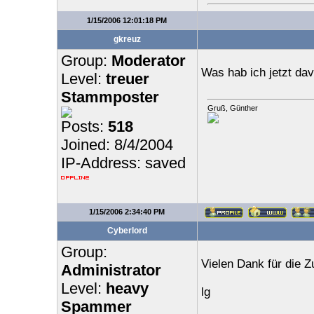
1/15/2006 12:01:18 PM
gkreuz
Group:
Moderator
Was hab ich jetzt da
Level:
treuer
Stammposter
Gruß, Günther
Posts:
518
Joined: 8/4/2004
IP-Address: saved
1/15/2006 2:34:40 PM
Cyberlord
Group:
Vielen Dank für die 
Administrator
Level:
heavy
lg
Spammer