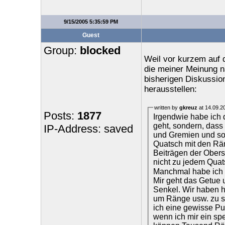
9/15/2005 5:35:59 PM
Guest
Group:
blocked
Weil vor kurzem auf 
die meiner Meinung n
bisherigen Diskussion
herausstellen:
written by
gkreuz
at 14.09.2
Posts:
1877
Irgendwie habe ich 
geht, sondern, dass
IP-Address: saved
und Gremien und son
Quatsch mit den Rän
Beiträgen der Obersc
nicht zu jedem Quat
Manchmal habe ich wi
Mir geht das Getue
Senkel. Wir haben h
um Ränge usw. zu str
ich eine gewisse Pu
wenn ich mir ein spe