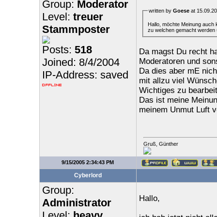
Group:
Moderator
written by
Goese
at 15.09.20
Level:
treuer
Hallo, möchte Meinung auch kurz kundttun. Bei mir entsteht mehr und mehr der Eindruck, das Probleme die keine sind
Stammposter
zu welchen gemacht werden u
Posts:
518
Da magst Du recht h
Joined: 8/4/2004
Moderatoren und sons
Da dies aber mE nicht
IP-Address: saved
mit allzu viel Wünsche
Wichtiges zu bearbei
Das ist meine Meinung
meinem Unmut Luft v
Gruß, Günther
9/15/2005 2:34:43 PM
Cyberlord
Group:
Hallo,
Administrator
Level:
heavy