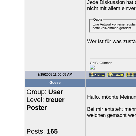
Jede Diskussion hat
nicht mit allem einv
Quote
hätte vollkommen gereicht.
Wer ist für was zust
Gruß, Günther
9/15/2005 11:00:08 AM
Goese
Group:
User
Hallo, möchte Meinun
Level:
treuer
Poster
Bei mir entsteht meh
welchen gemacht werd
Posts:
165