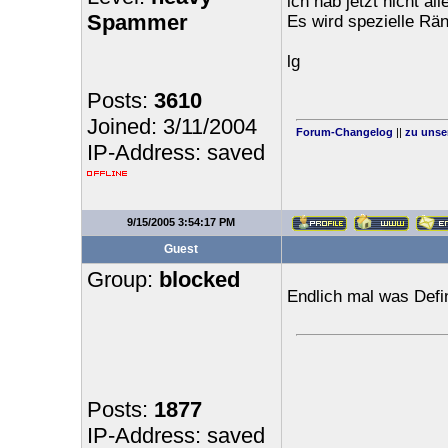
ich hab jetzt nicht al
Spammer
Es wird spezielle Rän
lg
Posts:
3610
Joined: 3/11/2004
Forum-Changelog
||
zu unse
IP-Address: saved
9/15/2005 3:54:17 PM
Guest
Group:
blocked
Endlich mal was Defin
Posts:
1877
IP-Address: saved