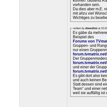
können Tausend Rän
vorhanden sein.
Da dies aber m.E. ni
mit allzu viel Wünsc
Wichtiges zu bearbe
written by
dieweltist
at 15.0
Es gäbe da mehrere
Beispiel des
Forums von TVmat
Gruppen- und Rangtit
nur einen Gruppenmo
forum.tvmatrix.ne
Der Gruppenmoderato
forum.tvmatrix.ne
und einer der Gruppe
forum.tvmatrix.ne
Es gibt dort also ke
und auch keinen Benu
Statt dessen sind e
Team" und einer nett
weil sie auffällig is