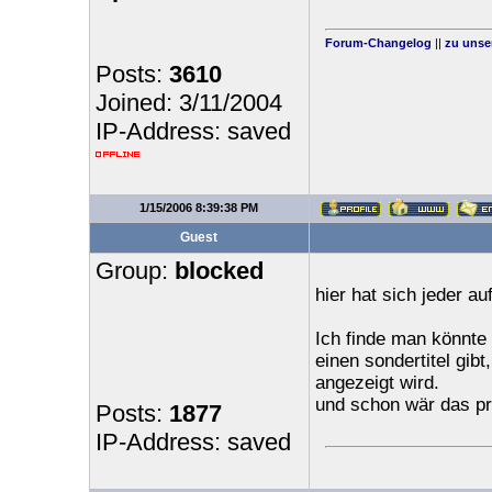
Forum-Changelog
||
zu unse
Posts:
3610
Joined: 3/11/2004
IP-Address: saved
1/15/2006 8:39:38 PM
Guest
Group:
blocked
hier hat sich jeder au
Ich finde man könnte
einen sondertitel gi
angezeigt wird.
und schon wär das pr
Posts:
1877
IP-Address: saved