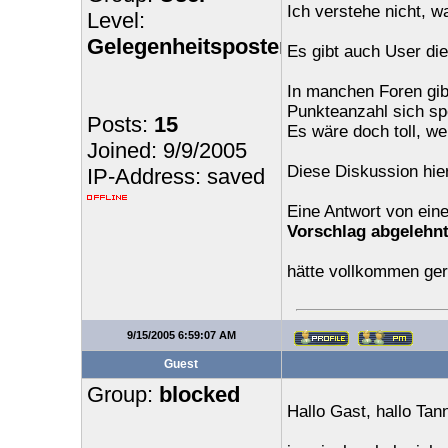
Ich verstehe nicht, w
Level:
Gelegenheitsposter
Es gibt auch User die
In manchen Foren gib
Punkteanzahl sich sp
Posts:
15
Es wäre doch toll, w
Joined: 9/9/2005
Diese Diskussion hier
IP-Address: saved
Eine Antwort von ein
Vorschlag abgelehn
hätte vollkommen ger
9/15/2005 6:59:07 AM
Guest
Group:
blocked
Hallo Gast, hallo Tanni,