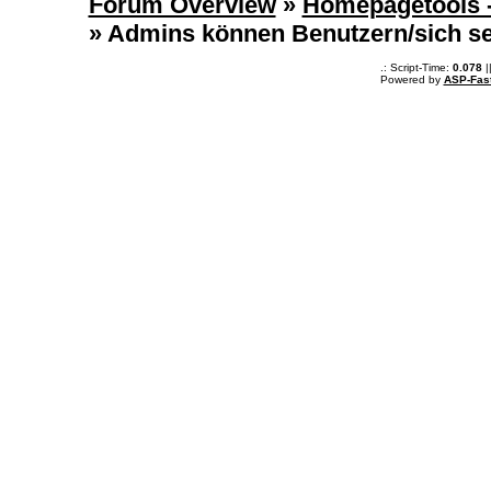
Forum Overview
»
Homepagetools -
» Admins können Benutzern/sich se
.: Script-Time:
0.078
|
Powered by
ASP-Fas