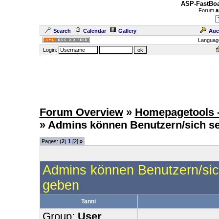
ASP-FastBoa
Forum
a
Search
Calendar
Gallery
Auc
Languag
Login:
Forum Overview
»
Homepagetools -
» Admins können Benutzern/sich se
Pages: (
2
)
1
[2]
»
Admins können Benutzern/sich
geben
Tanni
Group:
User