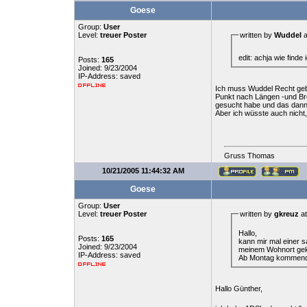
Goese
Group:
User
Level:
treuer Poster
written by
Wuddel
a
edit: achja wie find
Posts:
165
Joined: 9/23/2004
IP-Address: saved
Ich muss Wuddel Recht gebe
Punkt nach Längen -und Bre
gesucht habe und das dann S
Aber ich wüsste auch nicht,
Gruss Thomas
10/21/2005 11:44:32 AM
Goese
Group:
User
Level:
treuer Poster
written by
gkreuz
at
Hallo,
Posts:
165
kann mir mal einer s
Joined: 9/23/2004
meinem Wohnort g
IP-Address: saved
Ab Montag kommender
Hallo Günther,