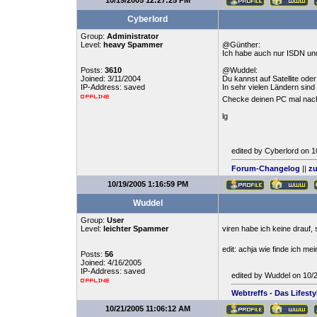
10/19/2005 12:27:25 PM
Cyberlord
Group:
Administrator
Level:
heavy Spammer
@Günther:
Ich habe auch nur ISDN u
Posts:
3610
@Wuddel:
Joined: 3/11/2004
Du kannst auf Satellite od
IP-Address: saved
In sehr vielen Ländern sind
Checke deinen PC mal nach
lg
edited by Cyberlord on 
Forum-Changelog
||
zu
10/19/2005 1:16:59 PM
Wuddel
Group:
User
Level:
leichter Spammer
viren habe ich keine drauf
edit: achja wie finde ich m
Posts:
56
Joined: 4/16/2005
IP-Address: saved
edited by Wuddel on 10/
Webtreffs - Das Lifest
10/21/2005 11:06:12 AM