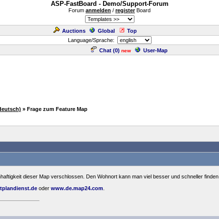
ASP-FastBoard - Demo/Support-Forum
Forum
anmelden
/
register
Board
Auctions
Global
Top
Language/Sprache:
Chat (
0
)
User-Map
new
deutsch)
» Frage zum Feature Map
nnhaftigkeit dieser Map verschlossen. Den Wohnort kann man viel besser und schneller finden
tplandienst.de
oder
www.de.map24.com
.