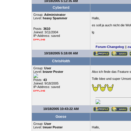
10/18/2005 5:12:35 AM
Cyberlord
Group:
Administrator
Level:
heavy Spammer
Hallo,
es soll ja auch nicht die W
Posts:
3610
Joined: 3/11/2004
lg
IP-Address: saved
Forum-Changelog
||
zu
10/18/2005 5:18:00 AM
ChrisHolth
Group:
User
Level:
braver Poster
Also ich finde das Feature 
Tolle Idee und super Umset
Posts:
43
Joined: 9/18/2005
IP-Address: saved
10/18/2005 10:43:22 AM
Goese
Group:
User
Level:
treuer Poster
Hallo,