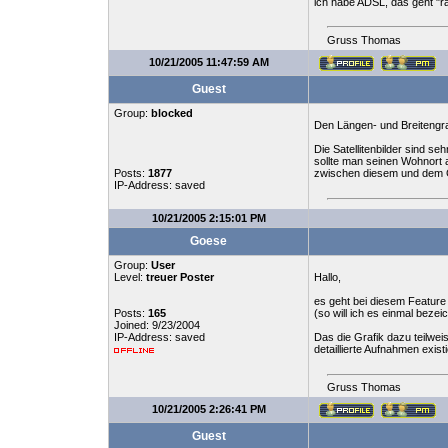
ich habe ADSL, das geht "ra
Gruss Thomas
10/21/2005 11:47:59 AM
Guest
Group:
blocked
Den Längen- und Breitengra
Die Satellitenbilder sind 
sollte man seinen Wohnort 
Posts:
1877
zwischen diesem und dem Go
IP-Address: saved
10/21/2005 2:15:01 PM
Goese
Group:
User
Level:
treuer Poster
Hallo,
es geht bei diesem Feature 
Posts:
165
(so will ich es einmal bez
Joined: 9/23/2004
IP-Address: saved
Das die Grafik dazu teilweise
detaillierte Aufnahmen exis
Gruss Thomas
10/21/2005 2:26:41 PM
Guest