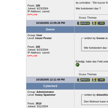
du schreibst : "Ein kurzer
Posts:
165
Joined: 9/23/2004
Wie funktioniert das ?
IP-Address: saved
Gruss Thomas
10/18/2005 12:09:28 PM
Goese
Group:
User
Level:
treuer Poster
written by
Goese
at
Posts:
165
Wie funktioniert das 
Joined: 9/23/2004
IP-Address: saved
Erledigt, habe das Feld un
Gruss Thomas
10/18/2005 12:11:49 PM
Cyberlord
Group:
Administrator
Level:
heavy Spammer
written by
dieweltis
Den Wohnort kann man
Posts:
3610
Joined: 3/11/2004