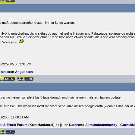
nd muß dementsprechend auch immer lange warten.
er Hybrid umschalten, dann siehst du auch einzelne Häuser und Fahrzeuge, solange du nicht
 schon alle Straßen eingezeichnet. Habe bitte noch etwas geduld, die Karte wird ständig erwei
 Viren & co.
10/22/2005 5:32:31 PM
 unseren Angeboten
, scanne meinen pc alle 2 bis 3 tage danach und mache mehrmals am tag ein update.
eine strasse usw. wenn ich nicht die stadt sehe. also dieses google earth (wenn es das ist) is
21/2005 11:08:11 AM
yle & Erotik Forum
(Kein Hardcore!)
<< |||| >>
Darkzone-Allroundcommunity - Gothic/My