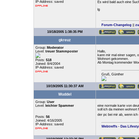
IP-Address: saved
Es wird bald auch eine Such
lg
Forum-Changelog
||
zu
10/18/2005 1:38:35 PM
gkreuz
Group:
Moderator
Level:
treuer Stammposter
Hallo,
kann mir mal einer sagen, 
Wohnort gekommen.
Posts:
518
Ab Montag kommender Woche
Joined: 8/4/2004
IP-Address: saved
Gruß, Günther
10/19/2005 11:30:37 AM
Wuddel
Group:
User
Level:
leichter Spammer
eine normale karte von deut
soll ich da meinen wohnort
der pc bei mir ab, wenn ich
Posts:
56
Joined: 4/16/2005
IP-Address: saved
Webtreffs - Das Lifest