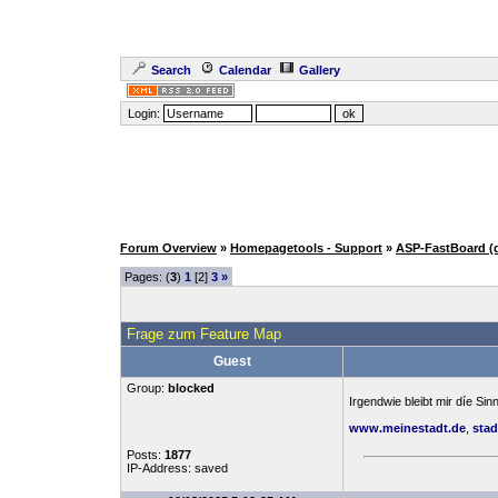
Search
Calendar
Gallery
Login:
Forum Overview
»
Homepagetools - Support
»
ASP-FastBoard (
Pages: (
3
)
1
[2]
3
»
Frage zum Feature Map
Guest
Group:
blocked
Irgendwie bleibt mir díe Si
www.meinestadt.de
,
stad
Posts:
1877
IP-Address: saved