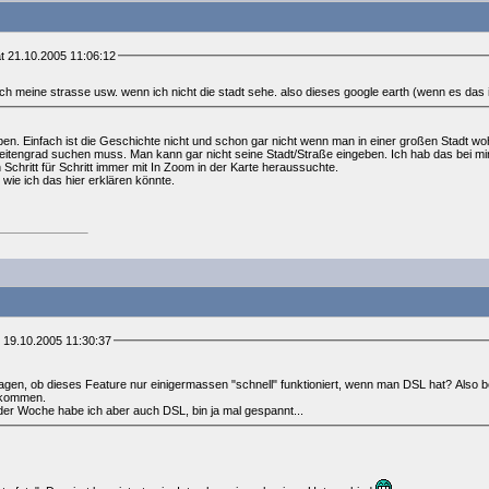
t 21.10.2005 11:06:12
e ich meine strasse usw. wenn ich nicht die stadt sehe. also dieses google earth (wenn es das 
n. Einfach ist die Geschichte nicht und schon gar nicht wenn man in einer großen Stadt wo
itengrad suchen muss. Man kann gar nicht seine Stadt/Straße eingeben. Ich hab das bei m
chritt für Schritt immer mit In Zoom in der Karte heraussuchte.
 wie ich das hier erklären könnte.
 19.10.2005 11:30:37
agen, ob dieses Feature nur einigermassen "schnell" funktioniert, wenn man DSL hat? Also be
ekommen.
 Woche habe ich aber auch DSL, bin ja mal gespannt...