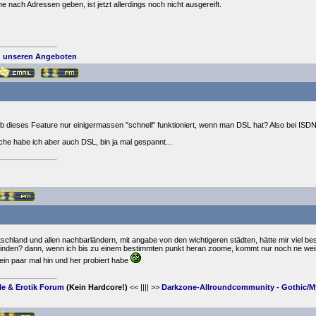
e nach Adressen geben, ist jetzt allerdings noch nicht ausgereift.
 unseren Angeboten
ob dieses Feature nur einigermassen "schnell" funktioniert, wenn man DSL hat? Also bei ISDN
 habe ich aber auch DSL, bin ja mal gespannt...
schland und allen nachbarländern, mit angabe von den wichtigeren städten, hätte mir viel be
 finden? dann, wenn ich bis zu einem bestimmten punkt heran zoome, kommt nur noch ne wei
 ein paar mal hin und her probiert habe
yle & Erotik Forum
(Kein Hardcore!)
<< |||| >>
Darkzone-Allroundcommunity - Gothic/My