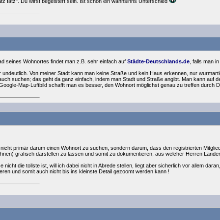
tz fatz". Du wirst begeistert sein. Ist schon ein wahnsinns Unterschied
d seines Wohnortes findet man z.B. sehr einfach auf
Städte-Deutschlands.de
, falls man 
sehr undeutlich. Von meiner Stadt kann man keine Straße und kein Haus erkennen, nur wurmar
auch suchen; das geht da ganz einfach, indem man Stadt und Straße angibt. Man kann auf der
ogle-Map-Luftbild schafft man es besser, den Wohnort möglichst genau zu treffen durch D
nicht primär darum einen Wohnort zu suchen, sondern darum, dass den registrierten Mitglied
eichnen) grafisch darstellen zu lassen und somit zu dokumentieren, aus welcher Herren Länd
 nicht die tollste ist, will ich dabei nicht in Abrede stellen, liegt aber sicherlich vor allem d
tieren und somit auch nicht bis ins kleinste Detail gezoomt werden kann !