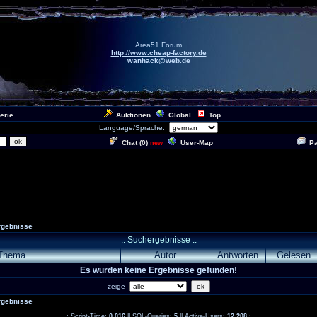
Area51 Forum
http://www.cheap-factory.de
wanhack@web.de
erie
Auktionen
Global
Top
Language/Sprache:
Chat (
0
)
User-Map
P
new
gebnisse
.: Suchergebnisse :.
Thema
Autor
Antworten
Gelesen
Es wurden keine Ergebnisse gefunden!
zeige
gebnisse
.: Script-Time:
0,016
|| SQL-Queries:
5
|| Active-Users:
12 208
:.