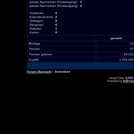
private Nachrichten (Posteingang):
0
private Nachrichten (Postausgang):
0
Auktionen:
0
Kalender-Events:
2
Umfragen:
0
Hangman:
0
Galerien:
1
Karten:
0
gesamt
Beiträge
2
Themen
2
Themen gelesen
68 25
Zugriffe
1 353 66
Forum Übersicht
» Statistiken
.: Script-Time:
0,078
|
Powered by
ASP-Fas