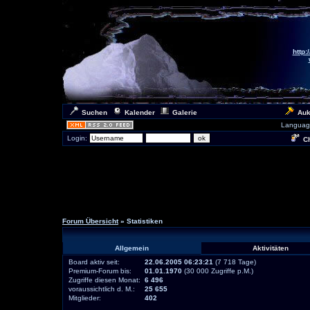
http:
Suchen
Kalender
Galerie
Auk
Languag
Login:
Ch
Forum Übersicht
» Statistiken
Allgemein
Aktivitäten
Board aktiv seit:
22.06.2005 06:23:21
(7 718 Tage)
Premium-Forum bis:
01.01.1970
(30 000 Zugriffe p.M.)
Zugriffe diesen Monat:
6 496
voraussichtlich d. M.:
25 655
Mitglieder:
402