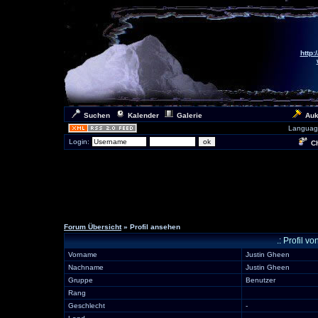
http:
Suchen
Kalender
Galerie
Auk
Languag
Login:
Ch
Forum Übersicht
» Profil ansehen
.: Profil
Vorname
Justin Gheen
Nachname
Justin Gheen
Gruppe
Benutzer
Rang
Geschlecht
-