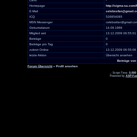
Land
-
Homepage
http://sigma-sa.com/
E-Mail
celebssfan@gmail.
ICQ
526854085
MSN Messenger
celebssfan@gmail.co
Geburtsdatum
14.09.1966
Mitglied seit
13.12.2009 06:55:01
Beiträge
0
Beiträge pro Tag
0
zuletzt Online
13.12.2009 06:55:06
letzte Aktion
Übersicht ansehen
Beiträge vo
Forum Übersicht
» Profil ansehen
.: Script-Time:
0,000
Powered by
ASP-Fas