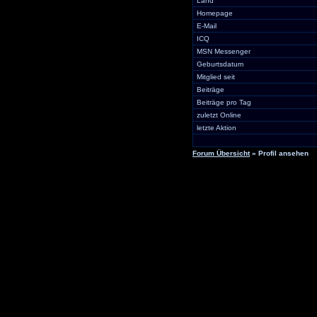
Land
Homepage
E-Mail
ICQ
MSN Messenger
Geburtsdatum
Mitglied seit
Beiträge
Beiträge pro Tag
zuletzt Online
letzte Aktion
Forum Übersicht
» Profil ansehen