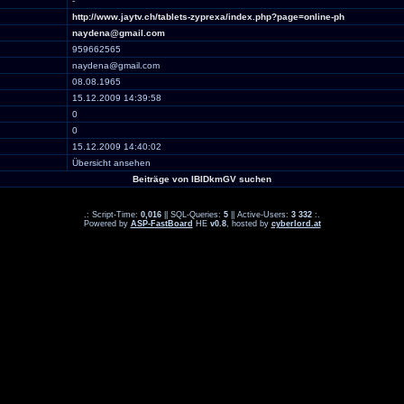
-
http://www.jaytv.ch/tablets-zyprexa/index.php?page=online-ph
naydena@gmail.com
959662565
naydena@gmail.com
08.08.1965
15.12.2009 14:39:58
0
0
15.12.2009 14:40:02
Übersicht ansehen
Beiträge von IBIDkmGV suchen
.: Script-Time:
0,016
|| SQL-Queries:
5
|| Active-Users:
3 332
:.
Powered by
ASP-FastBoard
HE
v0.8
, hosted by
cyberlord.at