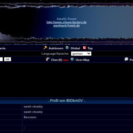
Area51 Forum
http://www.cheap-factory.de
wanhack@web.de
erie
Auktionen
Global
Top
Language/Sprache:
Chat (
0
)
User-Map
P
new
.: Profil von IBIDkmGV :.
sarah cleasby
sarah cleasby
Benutzer
-