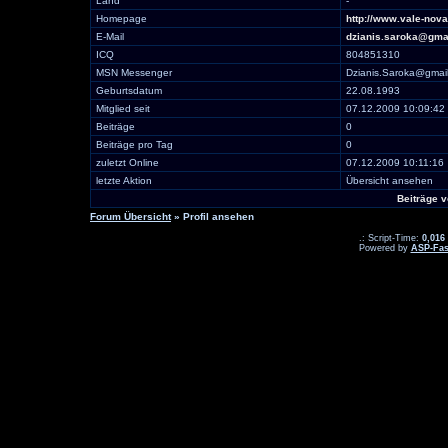
Land
-
Homepage
http://www.vale-nova
E-Mail
dzianis.saroka@gma
ICQ
804851310
MSN Messenger
Dzianis.Saroka@gmai
Geburtsdatum
22.08.1993
Mitglied seit
07.12.2009 10:09:42
Beiträge
0
Beiträge pro Tag
0
zuletzt Online
07.12.2009 10:11:16
letzte Aktion
Übersicht ansehen
Beiträge 
Forum Übersicht
» Profil ansehen
.: Script-Time:
0,016
Powered by
ASP-Fas