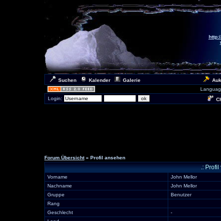
http:
Suchen
Kalender
Galerie
Auk
Languag
Login:
Ch
Forum Übersicht
» Profil ansehen
.: Prof
Vorname
John Mellor
Nachname
John Mellor
Gruppe
Benutzer
Rang
Geschlecht
-