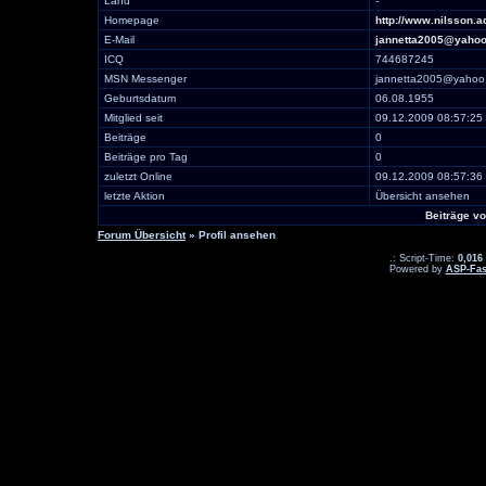
Land
-
Homepage
http://www.nilsson.a
E-Mail
jannetta2005@yaho
ICQ
744687245
MSN Messenger
jannetta2005@yahoo
Geburtsdatum
06.08.1955
Mitglied seit
09.12.2009 08:57:25
Beiträge
0
Beiträge pro Tag
0
zuletzt Online
09.12.2009 08:57:36
letzte Aktion
Übersicht ansehen
Beiträge v
Forum Übersicht
» Profil ansehen
.: Script-Time:
0,016
Powered by
ASP-Fas