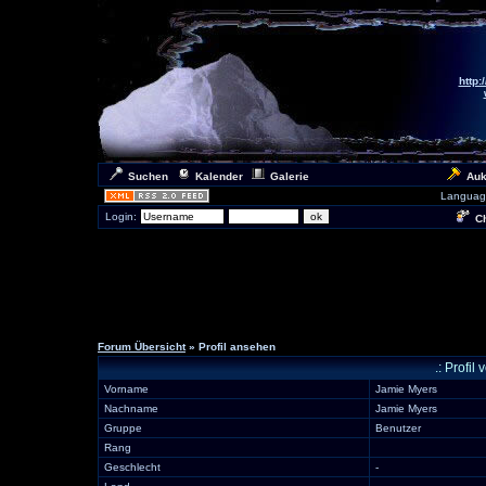
http:
Suchen
Kalender
Galerie
Auk
Languag
Login:
Ch
Forum Übersicht
» Profil ansehen
.: Profi
Vorname
Jamie Myers
Nachname
Jamie Myers
Gruppe
Benutzer
Rang
Geschlecht
-