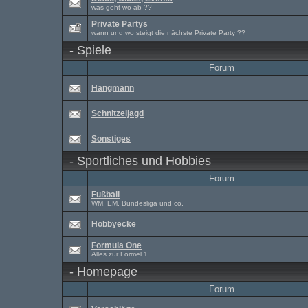
was geht wo ab ??
Private Partys
wann und wo steigt die nächste Private Party ??
-
Spiele
Forum
Hangmann
Schnitzeljagd
Sonstiges
-
Sportliches und Hobbies
Forum
Fußball
WM, EM, Bundesliga und co.
Hobbyecke
Formula One
Alles zur Formel 1
-
Homepage
Forum