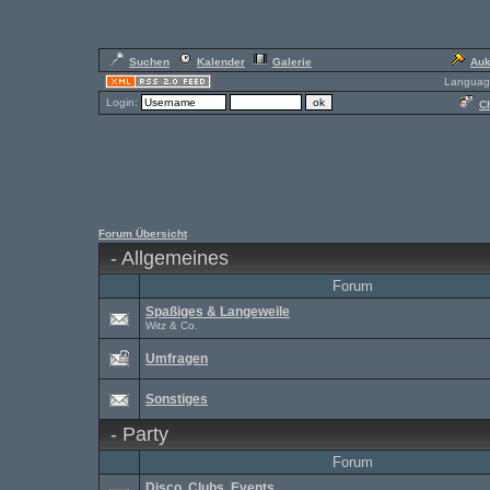
Suchen
Kalender
Galerie
Auk
Languag
Login:
Ch
Forum Übersicht
-
Allgemeines
Forum
Spaßiges & Langeweile
Witz & Co.
Umfragen
Sonstiges
-
Party
Forum
Disco, Clubs, Events