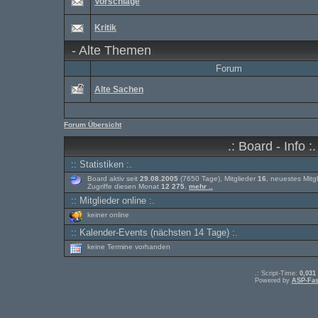
Vorschläge
Kritik
-
Alte Themen
Forum
Alte Sachen
Forum Übersicht
.: Board - Info :.
:: Statistiken :.
Board aktiv seit
29.08.2005
(7650 Tage), Mitglieder
16
, neuestes Mitg
Zugriffe diesen Monat
12 275
,
mehr ..
:: Mitglieder online :.
keiner online
:: Kalender-Events (nächsten 14 Tage) :.
keine Termine vorhanden
.: Script-Time:
0,031
Powered by
ASP-Fas