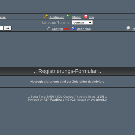
erie
Auktionen
Global
Top
Language/Sprache:
Chat (
0
)
User-Map
P
new
.: Registrierungs-Formular :.
Neuregistrierungen sind zur Zeit leider deaktiviert.
.: Script-Time:
0,000
|| SQL-Queries:
4
|| Active-Users:
2 598
:.
Powered by
ASP-FastBoard
HE
v0.8
, hosted by
cyberlord.at