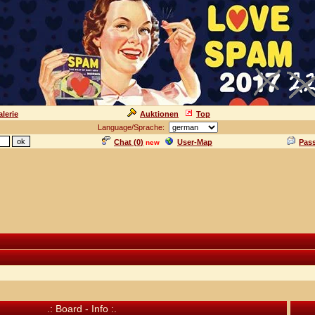
lerie
Auktionen
Top
Language/Sprache:
Chat (
0
)
User-Map
Pas
new
.: Board - Info :.