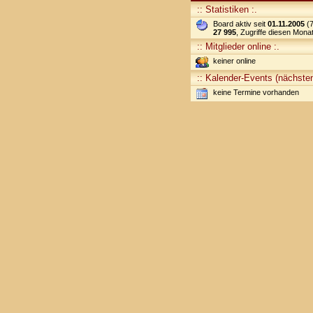
:: Statistiken :.
Board aktiv seit
01.11.2005
(7
27 995
, Zugriffe diesen Mona
:: Mitglieder online :.
keiner online
:: Kalender-Events (nächsten
keine Termine vorhanden