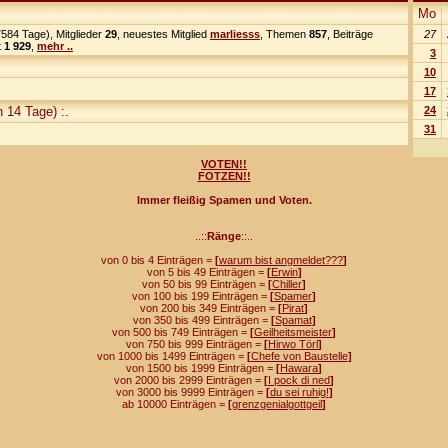
Mo
584 Tage), Mitglieder
29
, neuestes Mitglied
marliesss
, Themen
857
, Beiträge
27
t
1 929
,
mehr ..
3
10
17
 14 Tage) :.
24
31
VOTEN!!
FOTZEN!!
Immer fleißig Spamen und Voten.
..::
Ränge
::..
von 0 bis 4 Einträgen =
[
warum bist angmeldet???
]
von 5 bis 49 Einträgen =
[
Erwin
]
von 50 bis 99 Einträgen =
[
Chiller
]
von 100 bis 199 Einträgen =
[
Spamer
]
von 200 bis 349 Einträgen =
[
Pirat
]
von 350 bis 499 Einträgen =
[
Spamat
]
von 500 bis 749 Einträgen =
[
Geilheitsmeister
]
von 750 bis 999 Einträgen =
[
Hirwo Törl
]
von 1000 bis 1499 Einträgen =
[
Chefe von Baustelle
]
von 1500 bis 1999 Einträgen =
[
Hawara
]
von 2000 bis 2999 Einträgen =
[
I pock di ned
]
von 3000 bis 9999 Einträgen =
[
du sei ruhig!
]
ab 10000 Einträgen =
[
grenzgenialgottgeil
]