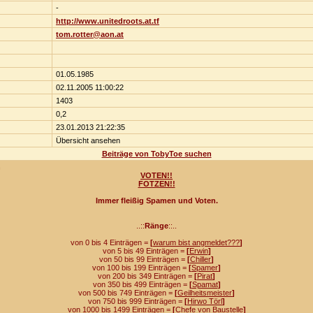
-
http://www.unitedroots.at.tf
tom.rotter@aon.at
01.05.1985
02.11.2005 11:00:22
1403
0,2
23.01.2013 21:22:35
Übersicht ansehen
Beiträge von TobyToe suchen
n
VOTEN!!
FOTZEN!!
Immer fleißig Spamen und Voten.
..::
Ränge
::..
von 0 bis 4 Einträgen =
[
warum bist angmeldet???
]
von 5 bis 49 Einträgen =
[
Erwin
]
von 50 bis 99 Einträgen =
[
Chiller
]
von 100 bis 199 Einträgen =
[
Spamer
]
von 200 bis 349 Einträgen =
[
Pirat
]
von 350 bis 499 Einträgen =
[
Spamat
]
von 500 bis 749 Einträgen =
[
Geilheitsmeister
]
von 750 bis 999 Einträgen =
[
Hirwo Törl
]
von 1000 bis 1499 Einträgen =
[
Chefe von Baustelle
]