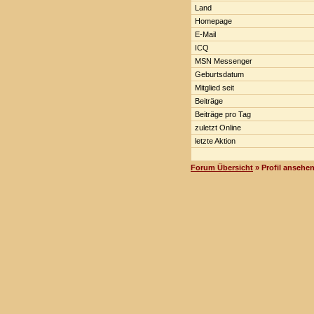
Land
Homepage
E-Mail
ICQ
MSN Messenger
Geburtsdatum
Mitglied seit
Beiträge
Beiträge pro Tag
zuletzt Online
letzte Aktion
Forum Übersicht
» Profil ansehe