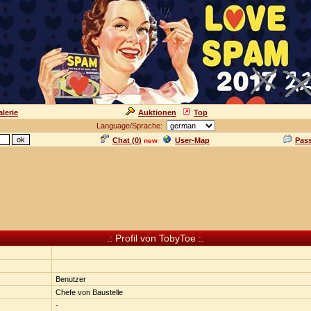
lerie
Auktionen
Top
Language/Sprache:
Chat (
0
)
User-Map
Pas
new
n
.: Profil von TobyToe :.
Benutzer
Chefe von Baustelle
-