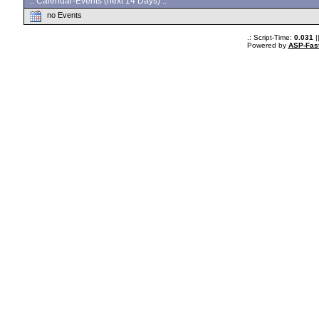
:: Calendar-Events (next 14 Days) :.
no Events
.: Script-Time:
0.031
|
Powered by
ASP-Fas