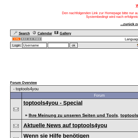
W
Den nachfolgenden Link zur Homepage bitte nur au
Systembedingt wird nach erfolgre
...zurück 
Search
Calendar
Gallery
Languag
Login:
Forum Overview
-
toptools4you
Forum
toptools4you - Special
»
Ihre Meinung zu unseren Seiten und Tools
,
toptool
Aktuelle News auf toptools4you
Wenn sie Hilfe benötigen