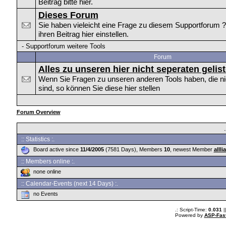
Beitrag bitte hier.
Dieses Forum
Sie haben vieleicht eine Frage zu diesem Supportforum 
ihren Beitrag hier einstellen.
-
Supportforum weitere Tools
Forum
Alles zu unseren hier nicht seperaten gelis
Wenn Sie Fragen zu unseren anderen Tools haben, die nich
sind, so können Sie diese hier stellen
Forum Overview
:: Statistics :.
Board active since
11/4/2005
(7581 Days), Members
10
, newest Member
alllia
:: Members online :.
none online
:: Calendar-Events (next 14 Days) :.
no Events
.: Script-Time:
0.031
|
Powered by
ASP-Fas