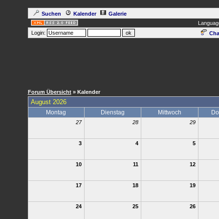
Suchen
Kalender
Galerie
Languag
Login:
Cha
Forum Übersicht
» Kalender
August 2026
Montag
Dienstag
Mittwoch
Do
27
28
29
3
4
5
10
11
12
17
18
19
24
25
26