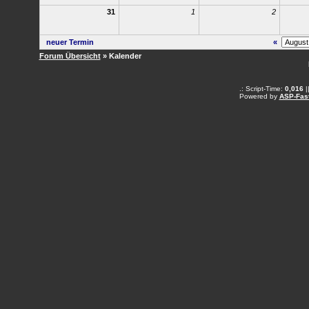
31
1
2
neuer Termin
«
Forum Übersicht
» Kalender
.: Script-Time:
0,016
|
Powered by
ASP-Fas