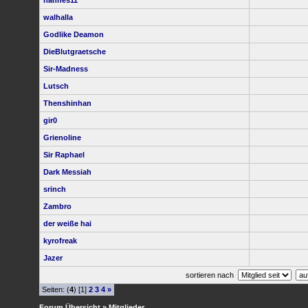
hannes11
walhalla
Godlike Deamon
DieBlutgraetsche
Sir-Madness
Lutsch
Thenshinhan
gir0
Grienoline
Sir Raphael
Dark Messiah
srinch
Zambro
der weiße hai
kyrofreak
Jazer
sortieren nach
Seiten: (
4
) [1]
2
3
4
»
Forum Übersicht
» Mitglieder