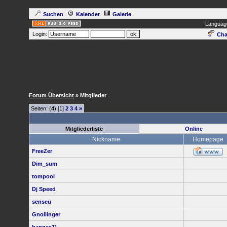
Suchen
Kalender
Galerie
Languag
Login:
Cha
Forum Übersicht
» Mitglieder
Seiten: (
4
) [1]
2
3
4
»
Mitgliederliste
Online
Nickname
Homepage
FreeZer
Dim_sum
tompool
Dj Speed
senseu
Gnollinger