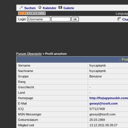
Suchen
Kalender
Galerie
Languag
Login:
Cha
Forum Übersicht
» Profil ansehen
.: Pr
Vorname
fvycaptqmb
Nachname
fvycaptqmb
Gruppe
Benutzer
Rang
Geschlecht
-
Land
-
Homepage
http://ftxjvgqmuubh.com
E-Mail
geseyi@tosrlt.com
ICQ
577127408
MSN Messenger
geseyi@tosrlt.com
Geburtsdatum
25.03.1969
Mitglied seit
13.12.2011 05:39:27