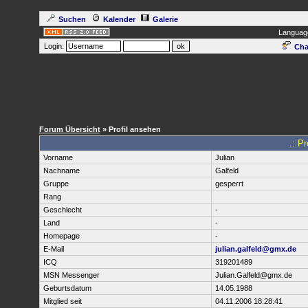
Suchen
Kalender
Galerie
Languag
Login:
Cha
Forum Übersicht
» Profil ansehen
.: Pr
Vorname
Julian
Nachname
Galfeld
Gruppe
gesperrt
Rang
Geschlecht
-
Land
-
Homepage
-
E-Mail
julian.galfeld@gmx.de
ICQ
319201489
MSN Messenger
Julian.Galfeld@gmx.de
Geburtsdatum
14.05.1988
Mitglied seit
04.11.2006 18:28:41