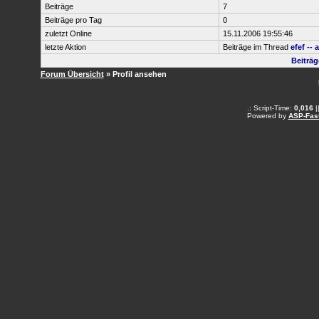
Beiträge
7
Beiträge pro Tag
0
zuletzt Online
15.11.2006 19:55:46
letzte Aktion
Beiträge im Thread
efef --
Beiträ
Forum Übersicht
» Profil ansehen
.: Script-Time:
0,016
|
Powered by
ASP-Fas