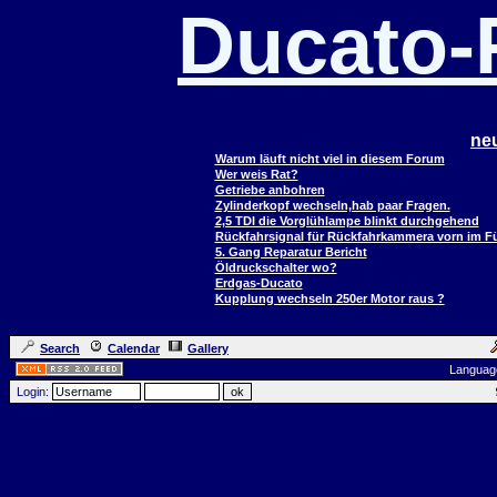
Ducato
ne
Warum läuft nicht viel in diesem Forum
Wer weis Rat?
Getriebe anbohren
Zylinderkopf wechseln,hab paar Fragen.
2,5 TDI die Vorglühlampe blinkt durchgehend
Rückfahrsignal für Rückfahrkammera vorn im 
5. Gang Reparatur Bericht
Öldruckschalter wo?
Erdgas-Ducato
Kupplung wechseln 250er Motor raus ?
Search
Calendar
Gallery
Languag
Login: