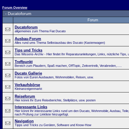
Forum Overview
-
Ducatoforum
Forum
Ducatoforum
allgemeines zum Thema Fiat Ducato
Ausbau-Forum
Alles rund ums Thema Selbstausbau des Ducato (Kastenwagen)
Tips und Tricks
Das Wissens-Archiv - Hier findet Ihr Reparaturanleitungen, Links, nützliche Tips, 
Treffpunkt
Bereich zum Plaudern, Spaß machen, OffTopic, Zeitvertreib, Verabreden,......
Ducato Gallerie
Fotos von Euren Ausbauten, Wohnmobilen, Reisen, usw.
Verkaufsbörse
Kleinanzeigenmarkt
Reiseforum
Hier könnt Ihr Eure Reiseberichte, Stellplätze, usw. posten
Interessante Links
Hier könnt Ihr interessante Links rund um den Ducato, Wohnmobile, Ausbau, Teile
nach Prüfung zur Linkliste hinzugefügt.
Navigation
Tipps und Tricks zu Geräten, Software und Know-How