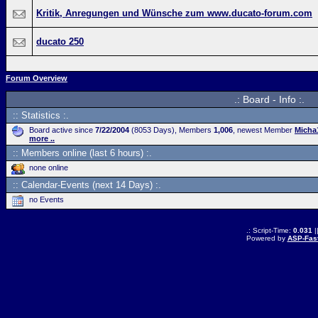
Kritik, Anregungen und Wünsche zum www.ducato-forum.com
ducato 250
Forum Overview
.: Board - Info :.
:: Statistics :.
Board active since
7/22/2004
(8053 Days), Members
1,006
, newest Member
Micha
more ..
:: Members online (last 6 hours) :.
none online
:: Calendar-Events (next 14 Days) :.
no Events
.: Script-Time:
0.031
|
Powered by
ASP-Fas