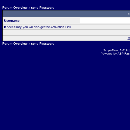
Forum Overview
» send Password
.:
Username
If necessary you will also get the Activation-Link.
r
Forum Overview
» send Password
.: Script-Time:
0.016
|
Powered by
ASP-Fas