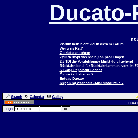
Ducato
ne
Warum läuft nicht viel in diesem Forum
Wer weis Rat?
Getriebe anbohren
Zylinderkopf wechseln,hab paar Fragen.
2,5 TDI die Vorglühlampe blinkt durchgehend
Rückfahrsignal für Rückfahrkammera vorn im 
5. Gang Reparatur Bericht
Öldruckschalter wo?
Erdgas-Ducato
Kupplung wechseln 250er Motor raus ?
Search
Calendar
Gallery
Languag
Login: