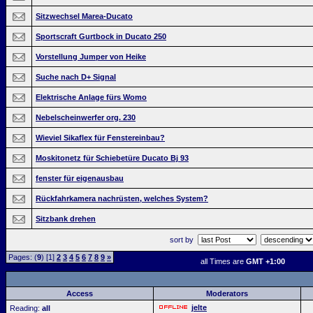
Sitzwechsel Marea-Ducato
Sportscraft Gurtbock in Ducato 250
Vorstellung Jumper von Heike
Suche nach D+ Signal
Elektrische Anlage fürs Womo
Nebelscheinwerfer org. 230
Wieviel Sikaflex für Fenstereinbau?
Moskitonetz für Schiebetüre Ducato Bj 93
fenster für eigenausbau
Rückfahrkamera nachrüsten, welches System?
Sitzbank drehen
sort by
Pages: (
9
) [1]
2
3
4
5
6
7
8
9
»
all Times are
GMT +1:00
Access
Moderators
jelte
Reading:
all