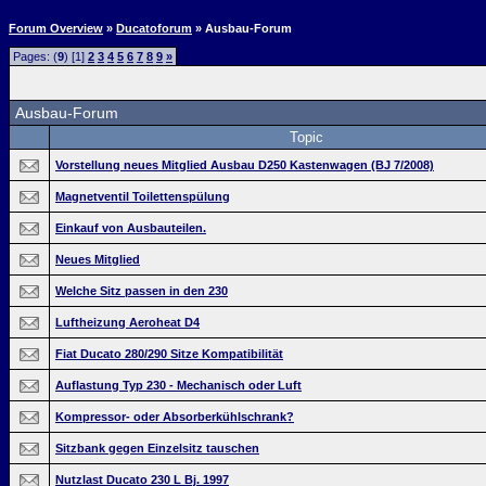
Forum Overview
»
Ducatoforum
» Ausbau-Forum
Pages: (
9
) [1]
2
3
4
5
6
7
8
9
»
Ausbau-Forum
Topic
Vorstellung neues Mitglied Ausbau D250 Kastenwagen (BJ 7/2008)
Magnetventil Toilettenspülung
Einkauf von Ausbauteilen.
Neues Mitglied
Welche Sitz passen in den 230
Luftheizung Aeroheat D4
Fiat Ducato 280/290 Sitze Kompatibilität
Auflastung Typ 230 - Mechanisch oder Luft
Kompressor- oder Absorberkühlschrank?
Sitzbank gegen Einzelsitz tauschen
Nutzlast Ducato 230 L Bj. 1997