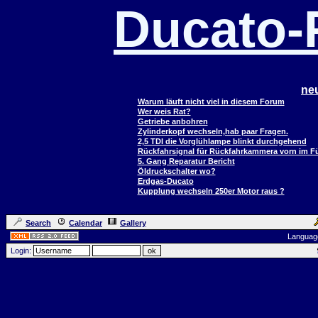
Ducato
ne
Warum läuft nicht viel in diesem Forum
Wer weis Rat?
Getriebe anbohren
Zylinderkopf wechseln,hab paar Fragen.
2,5 TDI die Vorglühlampe blinkt durchgehend
Rückfahrsignal für Rückfahrkammera vorn im 
5. Gang Reparatur Bericht
Öldruckschalter wo?
Erdgas-Ducato
Kupplung wechseln 250er Motor raus ?
Search
Calendar
Gallery
Languag
Login: