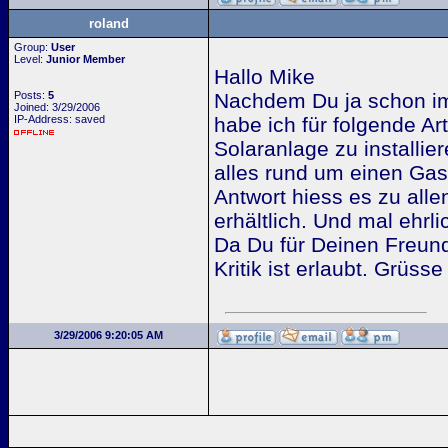
roland
Group:
User
Level:
Junior Member
Hallo Mike
Posts:
5
Nachdem Du ja schon im
Joined: 3/29/2006
IP-Address: saved
habe ich für folgende Ar
Solaranlage zu installie
alles rund um einen Gas
Antwort hiess es zu alle
erhältlich. Und mal ehrl
Da Du für Deinen Freund
Kritik ist erlaubt. Grüs
3/29/2006 9:20:05 AM