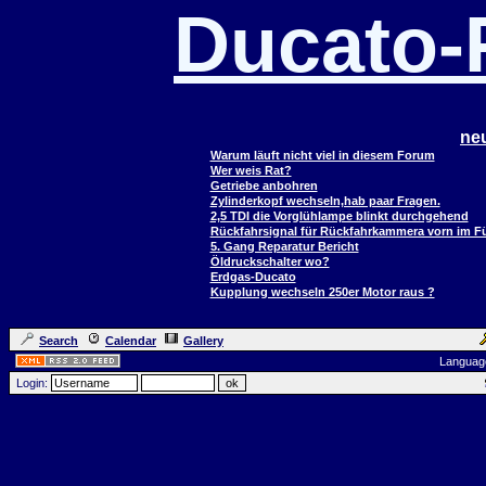
Ducato
ne
Warum läuft nicht viel in diesem Forum
Wer weis Rat?
Getriebe anbohren
Zylinderkopf wechseln,hab paar Fragen.
2,5 TDI die Vorglühlampe blinkt durchgehend
Rückfahrsignal für Rückfahrkammera vorn im 
5. Gang Reparatur Bericht
Öldruckschalter wo?
Erdgas-Ducato
Kupplung wechseln 250er Motor raus ?
Search
Calendar
Gallery
Languag
Login: