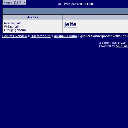
Pages: (
1
) [1]
»
all Times are
GMT +1:00
Access
jelte
Reading:
all
Writing:
all
Group:
general
Forum Overview
»
Ducatoforum
»
Ausbau-Forum
» großer Sonderpostenverkauf für
.: Script-Time:
0.016
|
Powered by
ASP-Fas