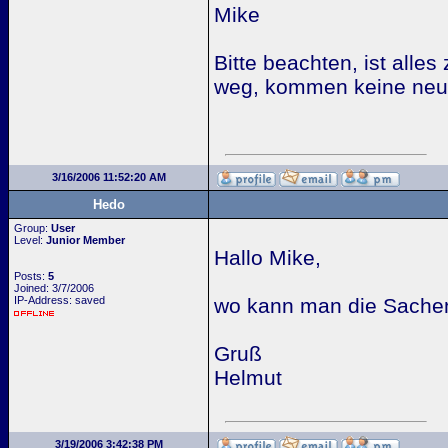
Mike
Bitte beachten, ist alle
weg, kommen keine neue
3/16/2006 11:52:20 AM
Hedo
Group:
User
Level:
Junior Member
Hallo Mike,
Posts:
5
Joined: 3/7/2006
IP-Address: saved
wo kann man die Sachen 
Gruß
Helmut
3/19/2006 3:42:38 PM