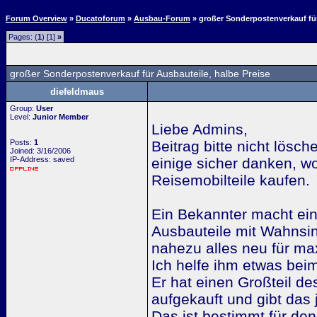
Forum Overview
»
Ducatoforum
»
Ausbau-Forum
» großer Sonderpostenverkauf für
Pages: (
1
) [1]
»
großer Sonderpostenverkauf für Ausbauteile, halbe Preise
diefeldmaus
Group:
User
Level:
Junior Member
Liebe Admins,
Posts:
1
Beitrag bitte nicht lös
Joined: 3/16/2006
IP-Address: saved
einige sicher danken, w
Reisemobilteile kaufen.
Ein Bekannter macht ei
Ausbauteile mit Wahnsi
nahezu alles neu für ma
Ich helfe ihm etwas bei
Er hat einen Großteil d
aufgekauft und gibt das 
Das ist bestimmt für den