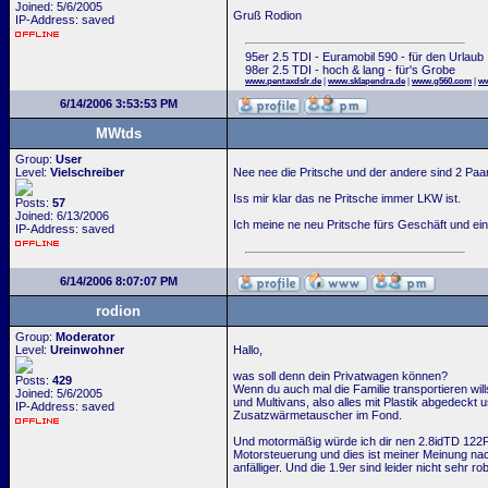
Joined: 5/6/2005
Gruß Rodion
IP-Address: saved
95er 2.5 TDI - Euramobil 590 - für den Urlaub
98er 2.5 TDI - hoch & lang - für's Grobe
www.pentaxdslr.de
|
www.sklapendra.de
|
www.g560.com
|
ww
6/14/2006 3:53:53 PM
MWtds
Group:
User
Level:
Vielschreiber
Nee nee die Pritsche und der andere sind 2 Paa
Iss mir klar das ne Pritsche immer LKW ist.
Posts:
57
Joined: 6/13/2006
Ich meine ne neu Pritsche fürs Geschäft und ein 
IP-Address: saved
6/14/2006 8:07:07 PM
rodion
Group:
Moderator
Level:
Ureinwohner
Hallo,
was soll denn dein Privatwagen können?
Posts:
429
Wenn du auch mal die Familie transportieren wil
Joined: 5/6/2005
und Multivans, also alles mit Plastik abgedeckt 
IP-Address: saved
Zusatzwärmetauscher im Fond.
Und motormäßig würde ich dir nen 2.8idTD 122P
Motorsteuerung und dies ist meiner Meinung nach
anfälliger. Und die 1.9er sind leider nicht sehr