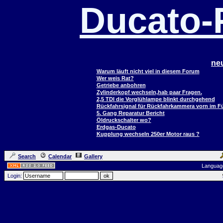
Ducato
ne
Warum läuft nicht viel in diesem Forum
Wer weis Rat?
Getriebe anbohren
Zylinderkopf wechseln,hab paar Fragen.
2,5 TDI die Vorglühlampe blinkt durchgehend
Rückfahrsignal für Rückfahrkammera vorn im 
5. Gang Reparatur Bericht
Öldruckschalter wo?
Erdgas-Ducato
Kupplung wechseln 250er Motor raus ?
Search
Calendar
Gallery
Languag
Login: