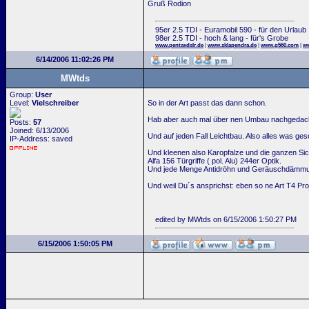
Gruß Rodion
95er 2.5 TDI - Euramobil 590 - für den Urlaub
98er 2.5 TDI - hoch & lang - für's Grobe
www.pentaxdslr.de
|
www.sklapendra.de
|
www.g560.com
|
ww
6/14/2006 11:02:26 PM
MWtds
Group:
User
Level:
Vielschreiber
So in der Art passt das dann schon.
Hab aber auch mal über nen Umbau nachgedacht:
Posts:
57
Joined: 6/13/2006
Und auf jeden Fall Leichtbau. Also alles was g
IP-Address: saved
Und kleenen also Karopfalze und die ganzen Si
Alfa 156 Türgriffe ( pol. Alu) 244er Optik.
Und jede Menge Antidröhn und Geräuschdämmu
Und weil Du´s ansprichst: eben so ne Art T4 Proj
edited by MWtds on 6/15/2006 1:50:27 PM
6/15/2006 1:50:05 PM