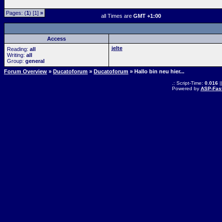
Pages: (
1
) [1]
»
all Times are
GMT +1:00
Access
jelte
Reading:
all
Writing:
all
Group:
general
Forum Overview
»
Ducatoforum
»
Ducatoforum
» Hallo bin neu hier...
.: Script-Time:
0.016
|
Powered by
ASP-Fas