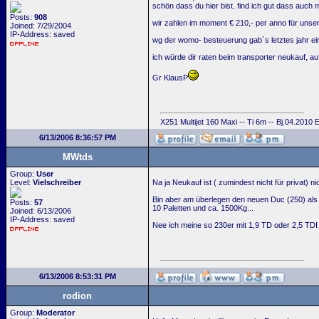
schön dass du hier bist. find ich gut dass auch 
Posts:
908
wir zahlen im moment € 210,- per anno für unser
Joined: 7/29/2004
IP-Address: saved
wg der womo- besteuerung gab´s letztes jahr ei
ich würde dir raten beim transporter neukauf, a
Gr KlausP
X251 Multijet 160 Maxi -- Ti 6m -- Bj.04.2010
6/13/2006 8:36:57 PM
MWtds
Group:
User
Level:
Vielschreiber
Na ja Neukauf ist ( zumindest nicht für privat) ni
Bin aber am überlegen den neuen Duc (250) als 
Posts:
57
10 Paletten und ca. 1500Kg...
Joined: 6/13/2006
IP-Address: saved
Nee ich meine so 230er mit 1,9 TD oder 2,5 TDI
6/13/2006 8:53:31 PM
rodion
Group:
Moderator