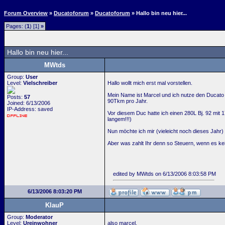
Forum Overview
»
Ducatoforum
»
Ducatoforum
» Hallo bin neu hier...
Pages: (
1
) [1]
»
Hallo bin neu hier...
MWtds
Group:
User
Level:
Vielschreiber
Hallo wollt mich erst mal vorstellen.
Mein Name ist Marcel und ich nutze den Ducato 
Posts:
57
90Tkm pro Jahr.
Joined: 6/13/2006
IP-Address: saved
Vor diesem Duc hatte ich einen 280L Bj. 92 mit
langem!!!)
Nun möchte ich mir (vieleicht noch dieses Jahr)
Aber was zahlt Ihr denn so Steuern, wenn es kei
edited by MWtds on 6/13/2006 8:03:58 PM
6/13/2006 8:03:20 PM
KlauP
Group:
Moderator
Level:
Ureinwohner
also marcel,