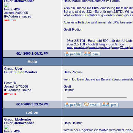
Level:
Ureinwohner
Hallo Marcel und willkommen im Forum!
Also ein Ducato mit PKW Zulassung frisst die di
Posts:
429
Bei uns sind es 832,- Euro für nen 2.5TDI. Wi
Joined: 5/6/2005
Wird wohl ein Bürofahrzeug werden, dann gibts 
IP-Address: saved
Aber eine Pritsche wird immer als LKW besteuer
Gruß Rodion
95er 2.5 TDI - Euramobil 590 - für den Urlaub
98er 2.5 TDI - hoch & lang - für's Grobe
www.pentaxdslr.de
|
www.sklapendra.de
|
www.g560.com
|
ww
6/14/2006 1:00:31 PM
Hedo
Group:
User
Level:
Junior Member
Hallo Rodion,
wenn Du Dein Ducato als Bürofahrzeug anmeldest
Posts:
5
Joined: 3/7/2006
Gruß
IP-Address: saved
Helmut
6/14/2006 3:39:24 PM
rodion
Group:
Moderator
Level:
Ureinwohner
Hallo Helmut,
wird in der Regel wie ein WoMo versichert, also
Posts:
429