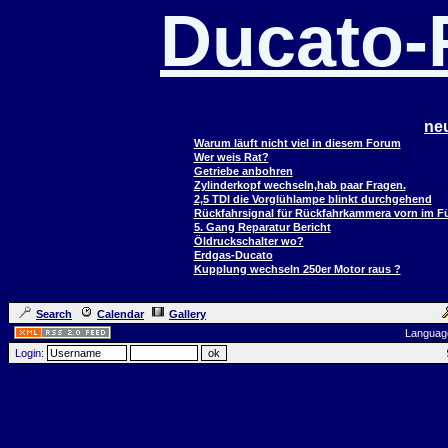
Ducato
ne
Warum läuft nicht viel in diesem Forum
Wer weis Rat?
Getriebe anbohren
Zylinderkopf wechseln,hab paar Fragen.
2,5 TDI die Vorglühlampe blinkt durchgehend
Rückfahrsignal für Rückfahrkammera vorn im 
5. Gang Reparatur Bericht
Öldruckschalter wo?
Erdgas-Ducato
Kupplung wechseln 250er Motor raus ?
Search
Calendar
Gallery
Languag
Login: