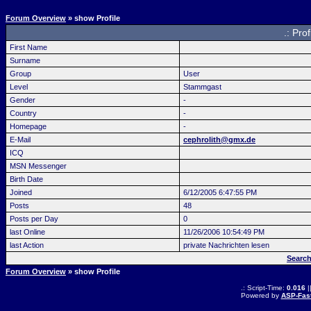
Forum Overview
» show Profile
.: Prof
First Name
Surname
Group
User
Level
Stammgast
Gender
-
Country
-
Homepage
-
E-Mail
cephrolith@gmx.de
ICQ
MSN Messenger
Birth Date
Joined
6/12/2005 6:47:55 PM
Posts
48
Posts per Day
0
last Online
11/26/2006 10:54:49 PM
last Action
private Nachrichten lesen
Search
Forum Overview
» show Profile
.: Script-Time:
0.016
|
Powered by
ASP-Fas