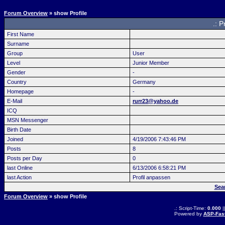
Forum Overview
» show Profile
.: P
First Name
Surname
Group
User
Level
Junior Member
Gender
-
Country
Germany
Homepage
-
E-Mail
rurr23@yahoo.de
ICQ
MSN Messenger
Birth Date
Joined
4/19/2006 7:43:46 PM
Posts
8
Posts per Day
0
last Online
6/13/2006 6:58:21 PM
last Action
Profil anpassen
Sea
Forum Overview
» show Profile
.: Script-Time:
0.000
|
Powered by
ASP-Fas