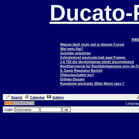
Ducato
ne
Warum läuft nicht viel in diesem Forum
Wer weis Rat?
Getriebe anbohren
Zylinderkopf wechseln,hab paar Fragen.
2,5 TDI die Vorglühlampe blinkt durchgehend
Rückfahrsignal für Rückfahrkammera vorn im 
5. Gang Reparatur Bericht
Öldruckschalter wo?
Erdgas-Ducato
Kupplung wechseln 250er Motor raus ?
Search
Calendar
Gallery
Languag
Login: