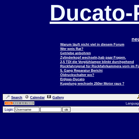
Ducato
ne
Warum läuft nicht viel in diesem Forum
Wer weis Rat?
Getriebe anbohren
Zylinderkopf wechseln,hab paar Fragen.
2,5 TDI die Vorglühlampe blinkt durchgehend
Rückfahrsignal für Rückfahrkammera vorn im 
5. Gang Reparatur Bericht
Öldruckschalter wo?
Erdgas-Ducato
Kupplung wechseln 250er Motor raus ?
Search
Calendar
Gallery
Languag
Login: