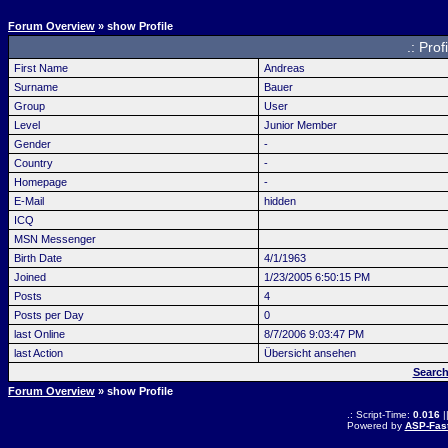
Forum Overview
» show Profile
.: Pro
First Name
Andreas
Surname
Bauer
Group
User
Level
Junior Member
Gender
-
Country
-
Homepage
-
E-Mail
hidden
ICQ
MSN Messenger
Birth Date
4/1/1963
Joined
1/23/2005 6:50:15 PM
Posts
4
Posts per Day
0
last Online
8/7/2006 9:03:47 PM
last Action
Übersicht ansehen
Search
Forum Overview
» show Profile
.: Script-Time:
0.016
|
Powered by
ASP-Fas