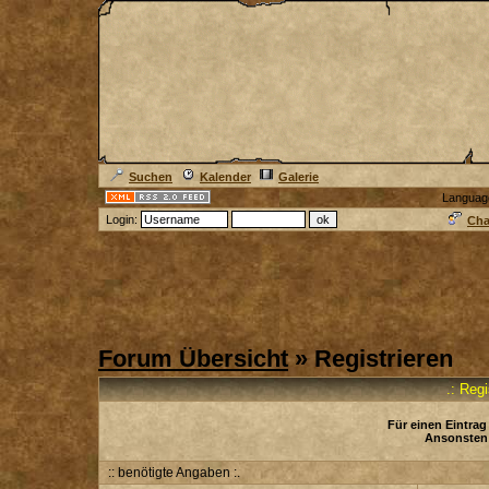
Suchen
Kalender
Galerie
Languag
Login:
Cha
Forum Übersicht
» Registrieren
.: Reg
Für einen Eintrag
Ansonsten 
:: benötigte Angaben :.