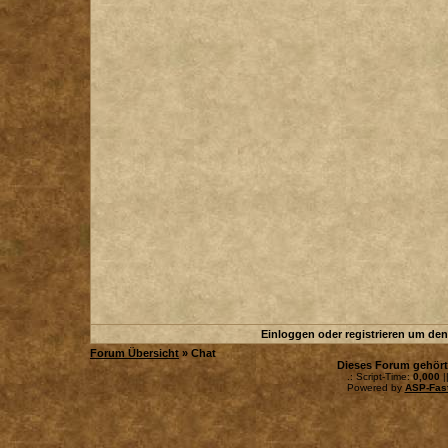
Einloggen oder registrieren um de
Forum Übersicht
» Chat
Dieses Forum gehör
.: Script-Time:
0,000
|
Powered by
ASP-Fas