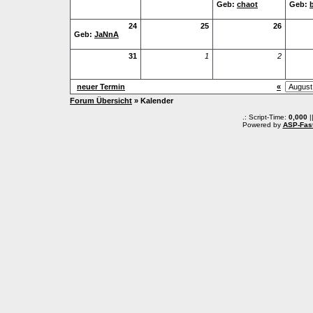
Geb:
chaot
Geb:
b
24
25
26
Geb:
JaNnA
31
1
2
neuer Termin
«
Forum Übersicht
» Kalender
.: Script-Time:
0,000
|
Powered by
ASP-Fas