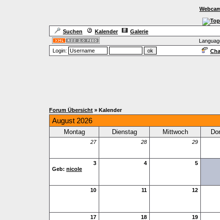
Webcam
Suchen
Kalender
Galerie
Languag
Login:
Cha
Forum Übersicht
» Kalender
August 2026
Montag
Dienstag
Mittwoch
Do
27
28
29
3
4
5
Geb:
nicole
10
11
12
17
18
19