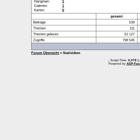
Hangman:
1
Galerien:
1
Karten:
0
gesamt
Beiträge
539
Themen
111
Themen gelesen
52 127
Zugriffe
798 545
Forum Übersicht
» Statistiken
.: Script-Time:
0,078
||
Powered by
ASP-Fas