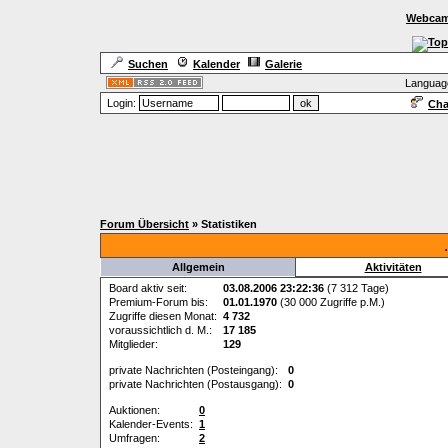
Webcam
Suchen
Kalender
Galerie
Languag
Login:
Cha
Forum Übersicht
» Statistiken
Allgemein
Aktivitäten
Board aktiv seit:
03.08.2006 23:22:36
(7 312 Tage)
Premium-Forum bis:
01.01.1970
(30 000 Zugriffe p.M.)
Zugriffe diesen Monat:
4 732
voraussichtlich d. M.:
17 185
Mitglieder:
129
private Nachrichten (Posteingang):
0
private Nachrichten (Postausgang):
0
Auktionen:
0
Kalender-Events:
1
Umfragen:
2