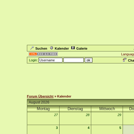
Suchen
Kalender
Galerie
Languag
Login:
Cha
Forum Übersicht
» Kalender
August 2026
Montag
Dienstag
Mittwoch
Do
27
28
29
3
4
5