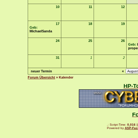
10
11
12
17
18
19
Geb:
MichaelSanda
24
25
26
Geb:
prope
31
1
2
neuer Termin
«
Forum Übersicht
» Kalender
HP-To
F
.: Script-Time:
0,016
|
Powered by
ASP-Fas