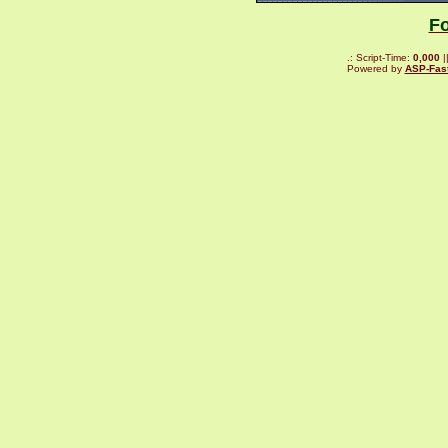
F
.: Script-Time:
0,000
|
Powered by
ASP-Fas