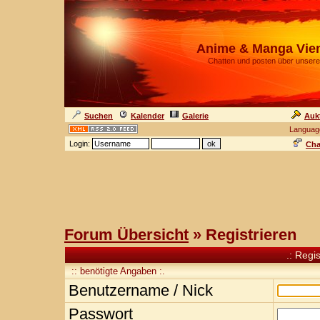
Anime & Manga Vie
Chatten und posten über unsere
Suchen
Kalender
Galerie
Auk
Languag
Login:
Cha
Forum Übersicht
» Registrieren
.: Regi
:: benötigte Angaben :.
Benutzername / Nick
Passwort