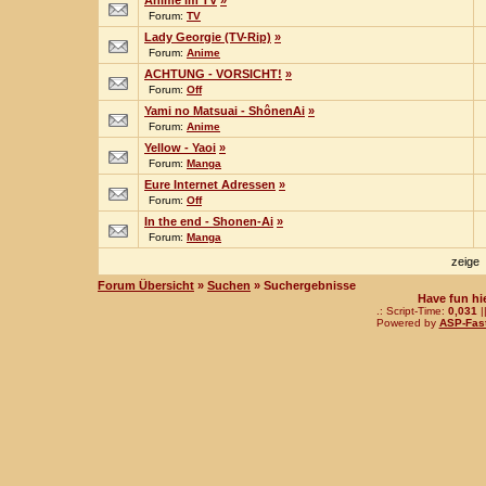
Anime im TV
»
Forum:
TV
Lady Georgie (TV-Rip)
»
Forum:
Anime
ACHTUNG - VORSICHT!
»
Forum:
Off
Yami no Matsuai - ShônenAi
»
Forum:
Anime
Yellow - Yaoi
»
Forum:
Manga
Eure Internet Adressen
»
Forum:
Off
In the end - Shonen-Ai
»
Forum:
Manga
zeige
Forum Übersicht
»
Suchen
» Suchergebnisse
Have fun hi
.: Script-Time:
0,031
|
Powered by
ASP-Fas