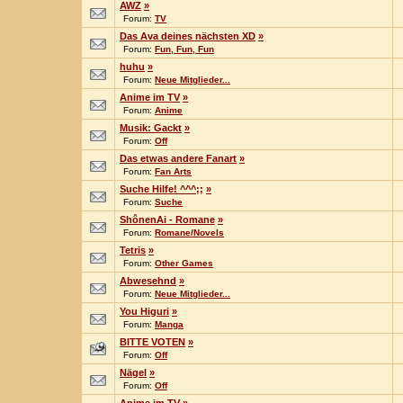
AWZ
»
Forum:
TV
Das Ava deines nächsten XD
»
Forum:
Fun, Fun, Fun
huhu
»
Forum:
Neue Mitglieder...
Anime im TV
»
Forum:
Anime
Musik: Gackt
»
Forum:
Off
Das etwas andere Fanart
»
Forum:
Fan Arts
Suche Hilfe! ^^^;;
»
Forum:
Suche
ShônenAi - Romane
»
Forum:
Romane/Novels
Tetris
»
Forum:
Other Games
Abwesehnd
»
Forum:
Neue Mitglieder...
You Higuri
»
Forum:
Manga
BITTE VOTEN
»
Forum:
Off
Nägel
»
Forum:
Off