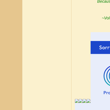
Because
~Vol