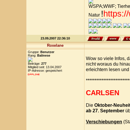
WSPA;WWF; Tierheim
!
https:
Natur
23.09.2007 22:36:10
Roxelane
Gruppe:
Benutzer
Rang:
Balinese
Wow so viele Infos, d
nicht woraus du hinau
Beiträge:
277
Mitglied seit: 13.04.2007
erleichtern lesen und 
IP-Adresse: gespeichert
*************************
CARLSEN
Die
Oktober-Neuhei
ab 27. September
üb
Verschiebungen
(St