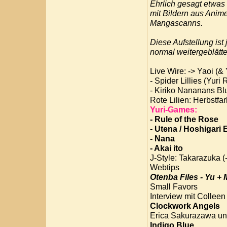
Ehrlich gesagt etwas t
mit Bildern aus Anim
Mangascanns.
Diese Aufstellung ist
normal weitergeblätte
Live Wire: -> Yaoi (&
- Spider Lillies (Yuri 
- Kiriko Nananans Blu
Rote Lilien: Herbstfar
Yuri-Games:
- Rule of the Rose
- Utena / Hoshigari
- Nana
- Akai ito
J-Style: Takarazuka (
Webtips
Otenba Files - Yu +
Small Favors
Interview mit Collee
Clockwork Angels
Erica Sakurazawa un
Indigo Blue