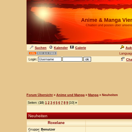
Anime & Manga Vie
Chatten und posten über unsere
Suchen
Kalender
Galerie
Auk
Languag
Login:
Cha
Forum Übersicht
»
Anime und Manga
»
Manga
» Neuheiten
Seiten: (
10
)
1
2
3
4
5
6
7
8
9
[10]
»
Neuheiten
Roxelane
Gruppe:
Benutzer