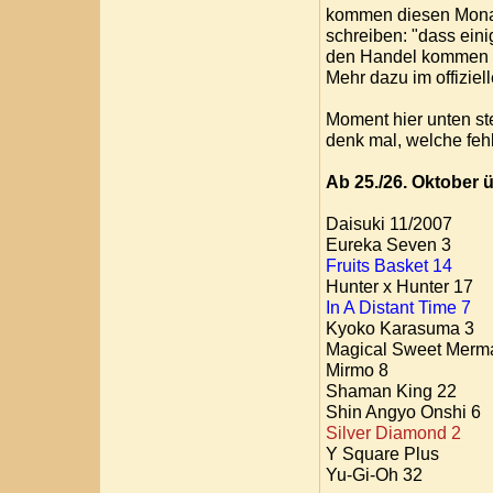
kommen diesen Monat 
schreiben: "dass ein
den Handel kommen 
Mehr dazu im offiziel
Moment hier unten st
denk mal, welche feh
Ab 25./26. Oktober ü
Daisuki 11/2007
Eureka Seven 3
Fruits Basket 14
Hunter x Hunter 17
In A Distant Time 7
Kyoko Karasuma 3
Magical Sweet Merm
Mirmo 8
Shaman King 22
Shin Angyo Onshi 6
Silver Diamond 2
Y Square Plus
Yu-Gi-Oh 32