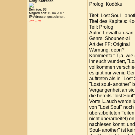
Rang:
Kätzchen
Prolog: Kodóku
Beiträge:
88
Mitglied seit: 15.04.2007
Titel: Lost Soul - ano
IP-Adresse: gespeichert
Titel des Kapitels: K
Teil: Prolog
Autor: Leviathan-san
Genre: Shounen-ai
Art der FF: Original
Warnung: depri?
Kommentar: Tja, wie s
ihr euch wundert, "Lo
vollkommen verschiede
es gibt nur wenig Ge
auftreten als in "Lost 
"Lost soul- another" 
Vergangenheit an sich
die bereits "lost Sou
Vorteil...auch werde i
von "Lost Soul" noch
überarbeiteten Teilen
nicht überarbeitet) on
nachlesen könnt, und 
Soul- another" ist ke