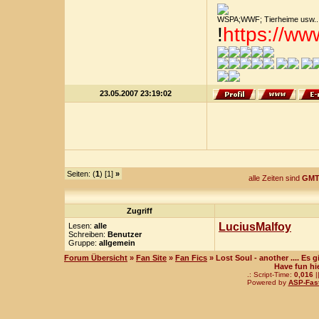
WSPA;WWF; Tierheime usw....
!
https://w
23.05.2007 23:19:02
Seiten: (
1
) [1]
»
alle Zeiten sind
GMT
Zugriff
LuciusMalfoy
Lesen:
alle
Schreiben:
Benutzer
Gruppe:
allgemein
Forum Übersicht
»
Fan Site
»
Fan Fics
» Lost Soul - another .... Es
Have fun hi
.: Script-Time:
0,016
|
Powered by
ASP-Fas