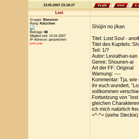
23.05.2007 23:18:27
Levi
Gruppe:
Benutzer
Rang:
Kätzchen
Shújin no jíkan
Beiträge:
88
Mitglied seit: 15.04.2007
Titel: Lost Soul - ano
IP-Adresse: gespeichert
Titel des Kapitels: Sh
Teil: 1/?
Autor: Leviathan-san
Genre: Shounen-ai
Art der FF: Original
Warnung: ----
Kommentar: Tja, wie s
ihr euch wundert, "Lo
vollkommen verschiede
Fortsetzung von "los
gleichen Charakteren,
ich mich natürlich fre
=^-^= (siehe Steckie)