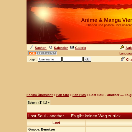
Anime & Manga Vie
Chatten und posten über unsere
Suchen
Kalender
Galerie
Auk
Languag
Login:
Cha
Forum Übersicht
»
Fan Site
»
Fan Fics
» Lost Soul - another .... Es
Seiten: (
1
) [1]
»
Lost Soul - another .... Es gibt keinen Weg zurück
Levi
Gruppe:
Benutzer