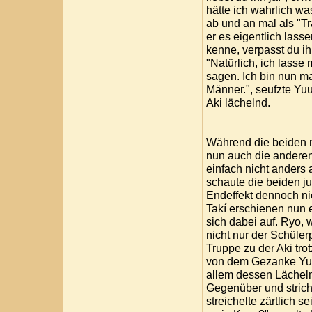
hätte ich wahrlich wa
ab und an mal als "T
er es eigentlich lass
kenne, verpasst du i
"Natürlich, ich lass
sagen. Ich bin nun ma
Männer.", seufzte Yuu.
Aki lächelnd.
Während die beiden n
nun auch die anderen
einfach nicht anders 
schaute die beiden j
Endeffekt dennoch nic
Takí erschienen nun e
sich dabei auf. Ryo, 
nicht nur der Schüler
Truppe zu der Aki tro
von dem Gezanke Yuus
allem dessen Lächeln
Gegenüber und strich 
streichelte zärtlich 