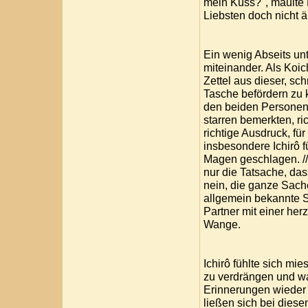
mein Kuss?", maulte 
Liebsten doch nicht ä
Ein wenig Abseits unt
miteinander. Als Koic
Zettel aus dieser, sc
Tasche befördern zu kö
den beiden Personen 
starren bemerkten, ri
richtige Ausdruck, f
insbesondere Ichirô f
Magen geschlagen. //Da
nur die Tatsache, das
nein, die ganze Sach
allgemein bekannte S
Partner mit einer her
Wange.
Ichirô fühlte sich mie
zu verdrängen und wa
Erinnerungen wieder
ließen sich bei diesem