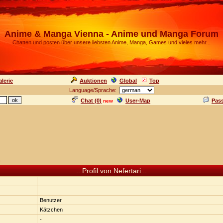
Anime & Manga Vienna - Anime und Manga Forum
Chatten und posten über unsere liebsten Anime, Manga, Games und vieles mehr...
lerie
Auktionen
Global
Top
Language/Sprache:
Chat (
0
)
User-Map
Pas
new
n
.: Profil von Nefertari :.
Benutzer
Kätzchen
-