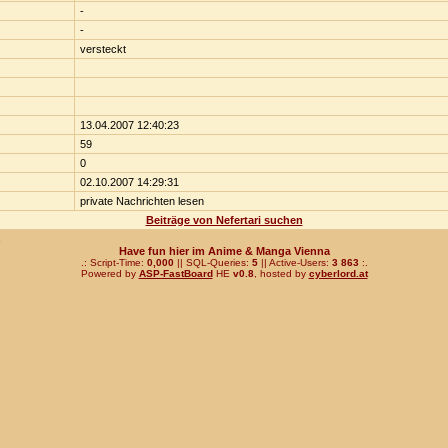
-
-
versteckt
13.04.2007 12:40:23
59
0
02.10.2007 14:29:31
private Nachrichten lesen
Beiträge von Nefertari suchen
n
Have fun hier im Anime & Manga Vienna
.: Script-Time:
0,000
|| SQL-Queries:
5
|| Active-Users:
3 863
:.
Powered by
ASP-FastBoard
HE
v0.8
, hosted by
cyberlord.at