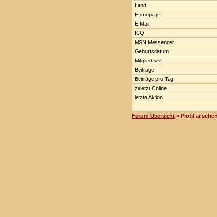
Land
Homepage
E-Mail
ICQ
MSN Messenger
Geburtsdatum
Mitglied seit
Beiträge
Beiträge pro Tag
zuletzt Online
letzte Aktion
Forum Übersicht
» Profil ansehe