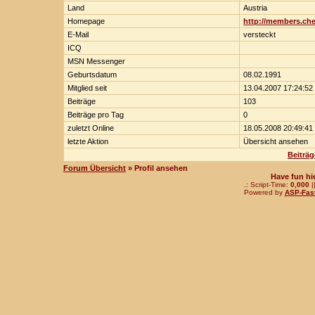
Land
Austria
Homepage
http://members.chel
E-Mail
versteckt
ICQ
MSN Messenger
Geburtsdatum
08.02.1991
Mitglied seit
13.04.2007 17:24:52
Beiträge
103
Beiträge pro Tag
0
zuletzt Online
18.05.2008 20:49:41
letzte Aktion
Übersicht ansehen
Beiträ
Forum Übersicht
» Profil ansehen
Have fun hi
.: Script-Time:
0,000
|
Powered by
ASP-Fas