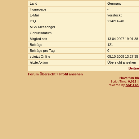
Land
Germany
Homepage
-
E-Mail
versteckt
ICQ
214214240
MSN Messenger
Geburtsdatum
Mitglied seit
13.04.2007 19:01:38
Beiträge
121
Beiträge pro Tag
0
zuletzt Online
05.10.2008 13:27:35
letzte Aktion
Übersicht ansehen
Beiträ
Forum Übersicht
» Profil ansehen
Have fun hi
.: Script-Time:
0,016
|
Powered by
ASP-Fas