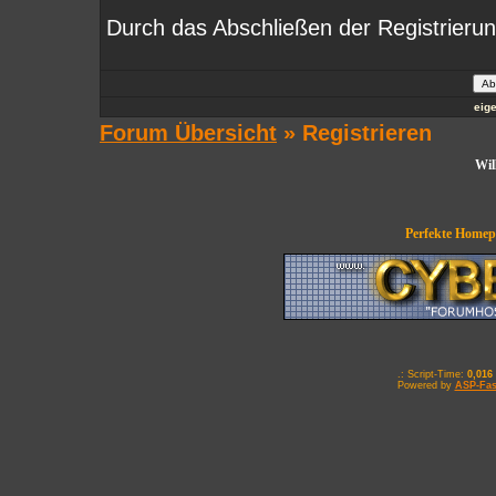
Durch das Abschließen der Registrieru
eig
Forum Übersicht
» Registrieren
Wil
Perfekte Homepa
.: Script-Time:
0,016
Powered by
ASP-Fas