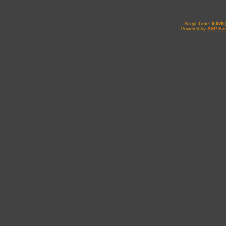
.: Script-Time:
0,078
|
Powered by
ASP-Fas