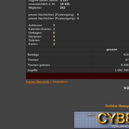
Zugriffe diesen Monat:
4 325
voraussichtlich d. M.:
18 426
Mitglieder:
262
private Nachrichten (Posteingang):
0
private Nachrichten (Postausgang):
0
Auktionen:
0
Kalender-Events:
1
Umfragen:
6
Hangman:
6
Galerien:
4
Karten:
3
gesamt
Beiträge
61
Themen
4
Themen gelesen
9 40
Zugriffe
1 092 26
Forum Übersicht
» Statistiken
Wil
Perfekte Homepa