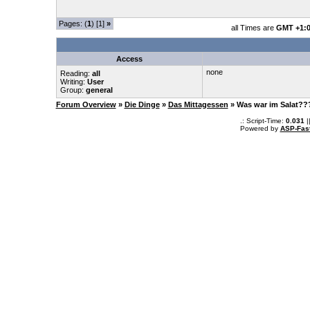
Pages: (
1
) [1]
»
all Times are
GMT +1:
Access
none
Reading:
all
Writing:
User
Group:
general
Forum Overview
»
Die Dinge
»
Das Mittagessen
» Was war im Salat?
.: Script-Time:
0.031
|
Powered by
ASP-Fas