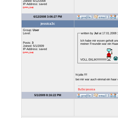
Joined: 6/12/2008
IP-Address: saved
6/12/2008 3:06:27 PM
jessica3c
Group:
User
Level:
written by
Jul
at 17.01.2008 
Ich habe mir essen geholt und
Posts:
3
meiner Freundin war ein Haar d
Joined: 5/1/2009
IP-Address: saved
VOLL EKLIK!!!!!!!!!!!!!
hi julia !!!!
bei mir war auch einmal ein haar d
BuSsi jessica
5/1/2009 8:16:22 PM