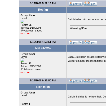
1/17/2008 5:27:16 PM
Reyfan
Group:
User
Level:
Ja ich habe mich schonmal bei de
Posts:
55
Joined: 1/10/2008
Wrestling4Ever
IP-Address: saved
5/15/2008 4:56:51 PM
MeLiiihCCn
Group:
User
Level:
Jaaa....sie kann es abstreiten,wei
wieder ein haar im essen findet,d
Posts:
12
Joined: 5/23/2008
IP-Address: saved
5/24/2008 9:32:50 PM
klick mich
Group:
User
Level:
Ja ich find das is ne frechheit. 
Posts:
1