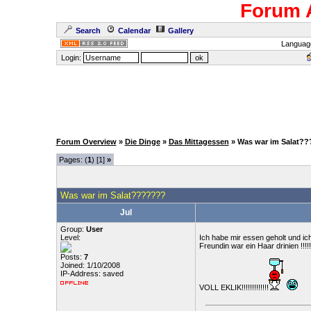
Forum 
Search
Calendar
Gallery
Languag
Login:
Forum Overview
»
Die Dinge
»
Das Mittagessen
» Was war im Salat?
Pages: (
1
) [1]
»
Was war im Salat???????
Jul
Group:
User
Level:
Ich habe mir essen geholt und ich
Freundin war ein Haar drinien !!!!!
Posts:
7
Joined: 1/10/2008
IP-Address: saved
VOLL EKLIK!!!!!!!!!!!!!